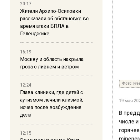
20:17
Жители Архипо-Осиповки
рассказали об обстановке во
время атаки БПЛА в
Геленджике
16:19
Москву и область накрыла
гроза с ливнем и ветром
Фото: Freep
12:24
Глава клиники, где детей с
аутизмом лечили клизмой,
19 мая 202
исчез после возбуждения
В преддв
дела
числе и
горячее
12:15
minenerg