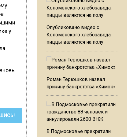
ому
ов
ывшими
Опубликовано видео с
ике у
Коломенского хлебозавода:
пиццы валяются на полу
ла
 вновь
Роман Терюшков назвал
причину банкротства «Химок»
ШИСЬ!
В Подмосковье прекратили