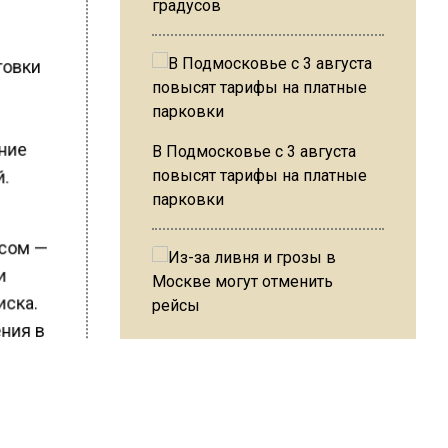
градусов
товки
ение
В Подмосковье с 3 августа
повысят тарифы на платные
й.
парковки
й
исом —
ии
иска.
ения в
Из-за ливня и грозы в Москве
могут отменить рейсы
ер
ме. В