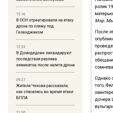
ролик 1
матерью
15:16
В ООН отреагировали на атаку
Мэр. Мы
дрона по пляжу под
После э
Геленджиком
опублико
проведен
12:33
распрос
В Домодедове ликвидируют
последствия разлива
обещание
химикатов после налета дрона
сомневат
Однако э
09:27
того, Фи
Жители Чехова рассказали,
как спасались во время атаки
заинтер
БПЛА
дочери 
вульгар
21:50