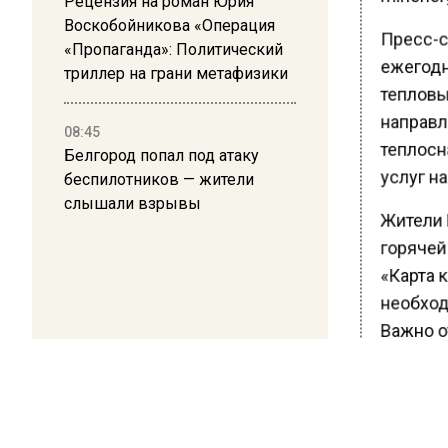
Рецензия на роман Юрия
Воскобойникова «Операция
Пресс-с
«Пропаганда»: Политический
ежегодн
триллер на грани метафизики
тепловы
направл
08:45
теплосн
Белгород попал под атаку
услуг н
беспилотников — жители
слышали взрывы
Жители 
горячей
«Карта 
необход
Важно о
каждом 
Ранее В
Григоров