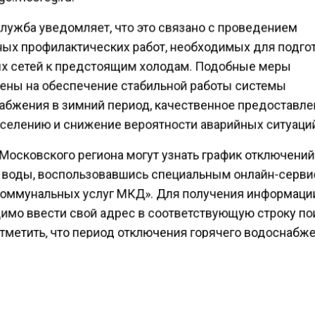
лужба уведомляет, что это связано с проведением
ых профилактических работ, необходимых для подго
х сетей к предстоящим холодам. Подобные меры
ены на обеспечение стабильной работы системы
абжения в зимний период, качественное предоставл
аселению и снижение вероятности аварийных ситуаци
Московского региона могут узнать график отключени
 воды, воспользовавшись специальным онлайн-серв
коммунальных услуг МКД». Для получения информац
имо ввести свой адрес в соответствующую строку по
тметить, что период отключения горячего водоснабж
доме не превысит двух недель.
ести Московского региона
сообщали
, что балетмейст
ич жил в санатории в Барвихе и находился в ясном у