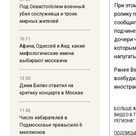
При этом
Под Севастополем военный
ролику 
убил сослуживца и троих
мирных жителей
сообщил
подчинен
дочери 
16:11
Афина, Одиссей и Аид: какие
которым
мифологические имена
напугать
выбирают москвичи
Ранее В
возбуди
13:50
Дима Билан ответил на
иностра
критику концерта в Москве
БОЛЬШЕ А
11:42
ВИДЕО В 
Число избирателей в
РЕГИОНА".
Подмосковье превысило 6
миллионов
ПОДПИСЫВ