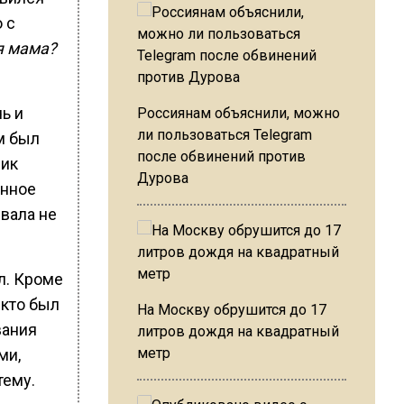
 с
я мама?
ь и
Россиянам объяснили, можно
ли пользоваться Telegram
м был
после обвинений против
лик
Дурова
енное
звала не
л. Кроме
 кто был
На Москву обрушится до 17
вания
литров дождя на квадратный
метр
ми,
тему.