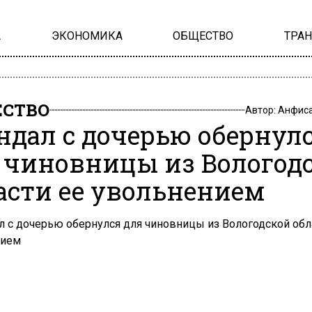
А
ЭКОНОМИКА
ОБЩЕСТВО
ТРА
СТВО
Автор:
Анфиса
ндал с дочерью обернул
 чиновницы из Вологод
асти ее увольнением