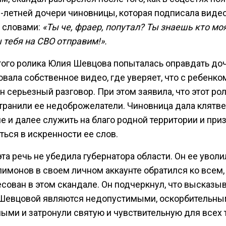
9-летней дочери чиновницы, которая подписала видео
 словами:
«Ты че, фраер, попутал? Ты знаешь кто мо
 тебя на СВО отправим!».
того ролика Юлия Шевцова попыталась оправдать доч
вала собственное видео, где уверяет, что с ребенко
 серьезный разговор. При этом заявила, что этот ро
транили ее недоброжелатели. Чиновница дала клятв
 и далее служить на благо родной территории и при
ься в искренности ее слов.
та речь не убедила губернатора области. Он ее уволи
лимонов в своем личном аккаунте обратился ко всем,
есован в этом скандале. Он подчеркнул, что высказы
Шевцовой являются недопустимыми, оскорбительны
ными и затронули святую и чувствительную для всех 