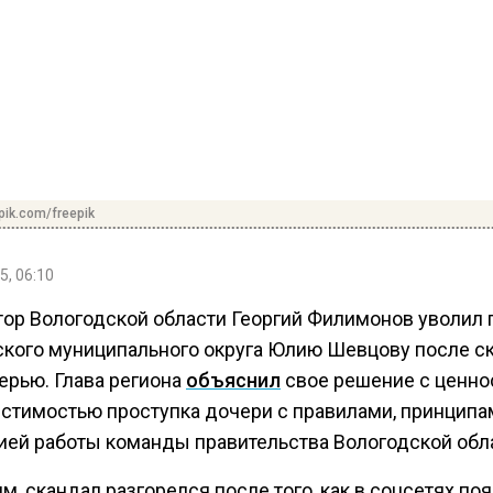
pik.com/freepik
5, 06:10
тор Вологодской области Георгий Филимонов уволил 
кого муниципального округа Юлию Шевцову после с
ерью. Глава региона
объяснил
свое решение с ценно
стимостью проступка дочери с правилами, принципа
ией работы команды правительства Вологодской обл
, скандал разгорелся после того, как в соцсетях по