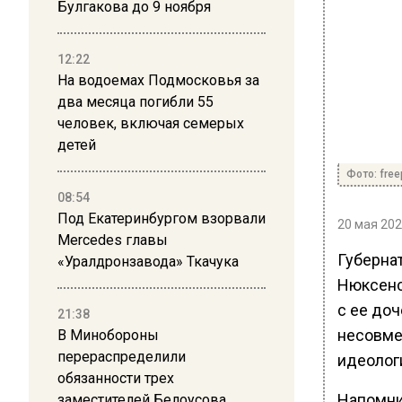
Булгакова до 9 ноября
12:22
На водоемах Подмосковья за
два месяца погибли 55
человек, включая семерых
детей
Фото: free
08:54
Под Екатеринбургом взорвали
20 мая 202
Mercedes главы
Губерна
«Уралдронзавода» Ткачука
Нюксенс
с ее доч
21:38
несовме
В Минобороны
перераспределили
идеолог
обязанности трех
Напомним
заместителей Белоусова