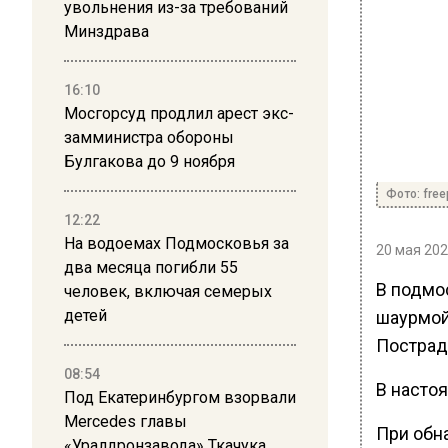
увольнения из-за требований
Минздрава
16:10
Мосгорсуд продлил арест экс-
замминистра обороны
Булгакова до 9 ноября
Фото: free
12:22
На водоемах Подмосковья за
20 мая 202
два месяца погибли 55
В подмо
человек, включая семерых
детей
шаурмой
Пострад
08:54
В насто
Под Екатеринбургом взорвали
Mercedes главы
При обн
«Уралдронзавода» Ткачука