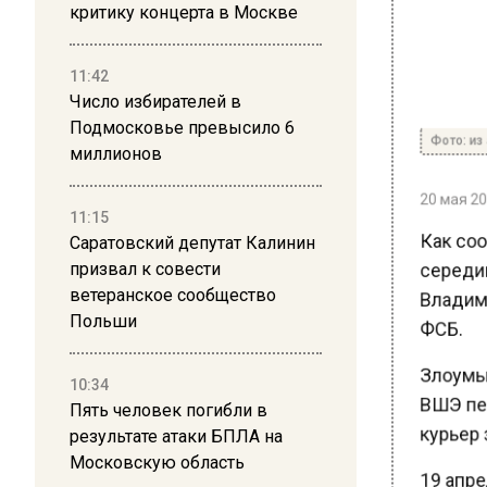
критику концерта в Москве
11:42
Число избирателей в
Подмосковье превысило 6
Фото: из 
миллионов
20 мая 202
11:15
Как соо
Саратовский депутат Калинин
середин
призвал к совести
Владими
ветеранское сообщество
Польши
ФСБ.
Злоумыш
10:34
ВШЭ пер
Пять человек погибли в
курьер з
результате атаки БПЛА на
Московскую область
19 апре