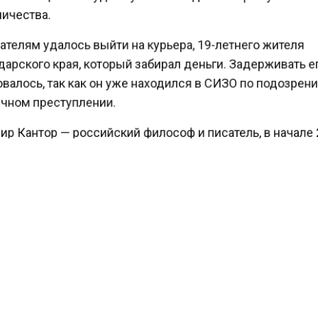
чества.
телям удалось выйти на курьера, 19-летнего жителя
рского края, который забирал деньги. Задерживать 
алось, так как он уже находился в СИЗО по подозре
чном преступлении.
р Кантор — российский философ и писатель, в начале
ключенный французским журналом Le Nouvel Observat
25 крупнейших мыслителей современности.
ести Московского региона
сообщали
, что в Одинцов
адержан мигрант с крупной партией метадона.
КТУАЛЬНЫХ НОВОСТЕЙ И ЭКСКЛЮЗИВНЫХ
ПОДПИ
ТЕЛЕГРАМ-КАНАЛЕ "ВЕСТИ МОСКОВСКОГО