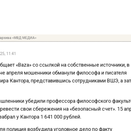
архива «МВД МЕДИА»
5, 11:41
бщает «Baza» со ссылкой на собственные источники, 
е апреля мошенники обманули философа и писателя
ра Кантора, представившись сотрудниками ВШЭ, а з
ленники убедили профессора философского факуль
евести свои сбережения на «безопасный счет». 15 а
абрал у Кантора 1 641 000 рублей.
ля полиция возбудила уголовное дело по факту