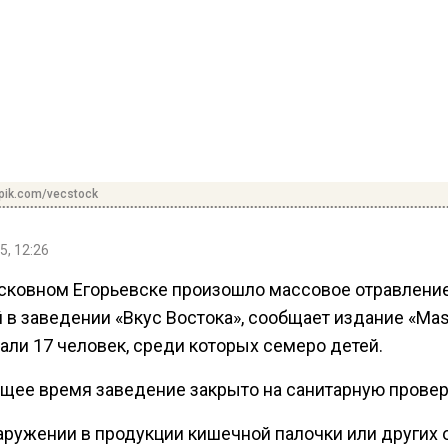
pik.com/vecstock
5, 12:26
сковном Егорьевске произошло массовое отравлени
 в заведении «Вкус Востока», сообщает издание «Mas
али 17 человек, среди которых семеро детей.
ящее время заведение закрыто на санитарную провер
аружении в продукции кишечной палочки или других