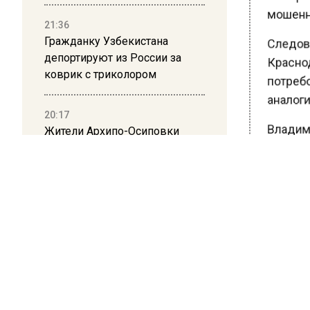
мошенни
21:36
Гражданку Узбекистана
Следова
депортируют из России за
Краснода
коврик с триколором
потребов
аналоги
20:17
Жители Архипо-Осиповки
Владими
рассказали об обстановке во
годов в
время атаки БПЛА в
список 
Геленджике
Ранее В
округе з
16:19
Москву и область накрыла
гроза с ливнем и ветром
БОЛЬШЕ А
ВИДЕО В 
12:24
РЕГИОНА".