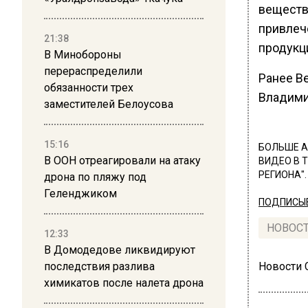
веществ
привлеч
21:38
продукц
В Минобороны
перераспределили
Ранее В
обязанности трех
Владими
заместителей Белоусова
15:16
БОЛЬШЕ А
В ООН отреагировали на атаку
ВИДЕО В 
РЕГИОНА".
дрона по пляжу под
Геленджиком
ПОДПИСЫВ
НОВОС
12:33
В Домодедове ликвидируют
последствия разлива
Новости
химикатов после налета дрона