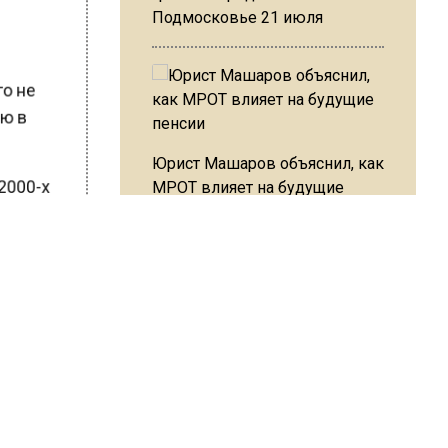
Подмосковье 21 июля
его не
нию в
Юрист Машаров объяснил, как
МРОТ влияет на будущие
 2000-х
пенсии
eur в
ском
МЧС предупредило об
опасности купания при
ШИСЬ!
перепаде температуры в 10