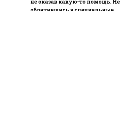
не оказав какую-то помощь. Не
обратившись в специальные
службы», — отметили они.
Очевидцы подчеркнули, что спасение
лосенка стало возможным благодаря
неравнодушным людям, которые
организовали помощь и охраняли животное
от возможных нападений бродячих собак.
Ранее Вести Московского региона
сообщали
, что раненого в Подмосковье лося
отправили в клинику вместо «Лосиного
острова».