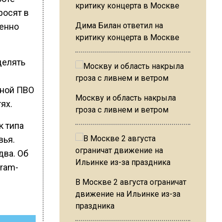
росят в
Дима Билан ответил на
ленно
критику концерта в Москве
делять
нной ПВО
Москву и область накрыла
ях.
гроза с ливнем и ветром
к типа
вья.
два. Об
ram-
В Москве 2 августа ограничат
движение на Ильинке из-за
праздника