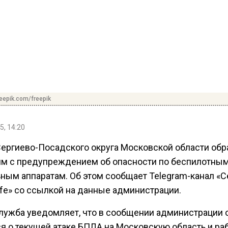
reepik.com/freepik
5, 14:20
Сергиево-Посадского округа Московской области обр
ям с предупреждением об опасности по беспилотны
ьным аппаратам. Об этом сообщает Telegram-канал «С
ife» со ссылкой на данные администрации.
лужба уведомляет, что в сообщении администрации 
ся о текущей атаке БПЛА на Московскую область и ра