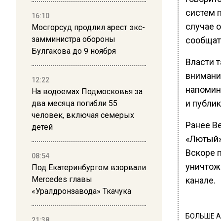
систем 
16:10
случае 
Мосгорсуд продлил арест экс-
замминистра обороны
сообщать
Булгакова до 9 ноября
Власти 
внимани
12:22
напомин
На водоемах Подмосковья за
и публи
два месяца погибли 55
человек, включая семерых
Ранее В
детей
«Лютый»
Вскоре п
08:54
уничтож
Под Екатеринбургом взорвали
Mercedes главы
канале.
«Уралдронзавода» Ткачука
БОЛЬШЕ А
21:38