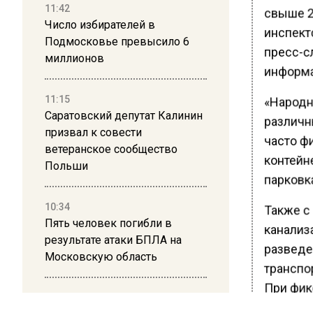
11:42
свыше 2
Число избирателей в
инспект
Подмосковье превысило 6
пресс-с
миллионов
информа
11:15
«Народн
Саратовский депутат Калинин
различн
призвал к совести
часто ф
ветеранское сообщество
контейн
Польши
парковка
10:34
Также с
Пять человек погибли в
канализа
результате атаки БПЛА на
разведе
Московскую область
транспор
При фик
21:36
необход