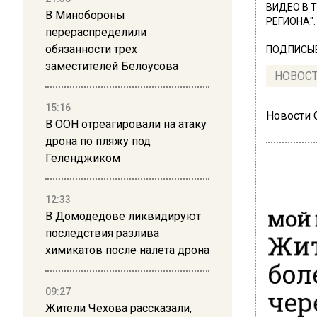
ВИДЕО В 
В Минобороны
РЕГИОНА".
перераспределили
обязанности трех
ПОДПИСЫВ
заместителей Белоусова
НОВОС
15:16
Новости
В ООН отреагировали на атаку
дрона по пляжу под
Геленджиком
12:33
МОЙ 
В Домодедове ликвидируют
Жит
последствия разлива
химикатов после налета дрона
бол
чер
09:27
Жители Чехова рассказали,