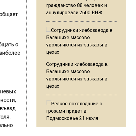
гражданство 88 человек и
аннулировали 2600 ВНЖ
ообщает
бщать о
наиболее
Сотрудники хлебозавода в
Балашихе массово
увольняются из-за жары в
цехах
вневых
ьности,
 въезд
голя.
ельно
Резкое похолодание с
а.