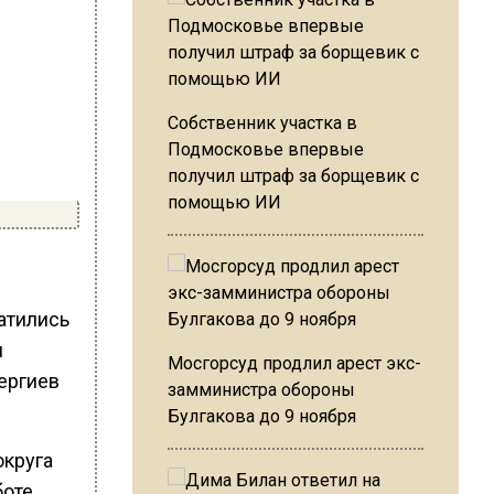
Собственник участка в
Подмосковье впервые
получил штраф за борщевик с
помощью ИИ
атились
м
Мосгорсуд продлил арест экс-
ергиев
замминистра обороны
Булгакова до 9 ноября
округа
боте