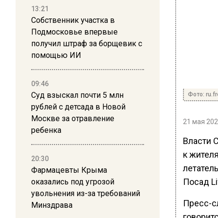
13:21
Собственник участка в
Подмосковье впервые
получил штраф за борщевик с
помощью ИИ
09:46
Суд взыскал почти 5 млн
Фото: ru.f
рублей с детсада в Новой
Москве за отравление
21 мая 202
ребенка
Власти 
к жител
20:30
летател
Фармацевты Крыма
Посад L
оказались под угрозой
увольнения из-за требований
Пресс-с
Минздрава
говорит