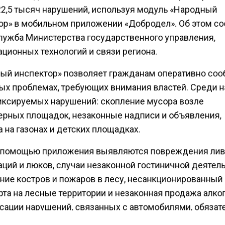
2,5 тысяч нарушений, используя модуль «Народный
ор» в мобильном приложении «Добродел». Об этом с
лужба Министерства государственного управления,
ционных технологий и связи региона.
ый инспектор» позволяет гражданам оперативно соо
ых проблемах, требующих внимания властей. Среди 
иксируемых нарушений: скопление мусора возле
ерных площадок, незаконные надписи и объявления,
 на газонах и детских площадках.
 помощью приложения выявляются повреждения ли
ций и люков, случаи незаконной гостиничной деятел
ние костров и пожаров в лесу, несанкционированный
та на лесные территории и незаконная продажа алко
сации нарушений, связанных с автомобилями, обязат
имо запечатлеть на видео их государственные номер