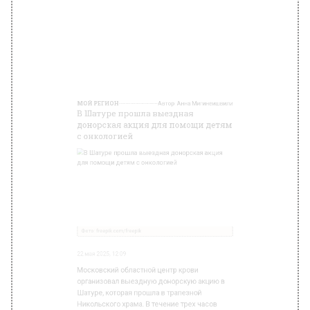
Фото: freepik.com/freepik
22 мая 2025, 12:09
Московский областной центр крови
организовал выездную донорскую акцию в
Шатуре, которая прошла в трапезной
Никольского храма. В течение трех часов
желающие сдали кровь для нуждающихся
детей. Более десяти человек записались, но
не все прошли медосмотр.