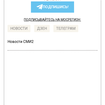
ПОДПИШИСЬ!
ПОДПИСЫВАЙТЕСЬ НА МОСРЕГИОН:
НОВОСТИ
ДЗЕН
ТЕЛЕГРАМ
Новости СМИ2
МОЙ РЕГИОН
Автор:
Анна Мигинеишвили
В Шатуре прошла выездная
донорская акция для помощи детям
с онкологией