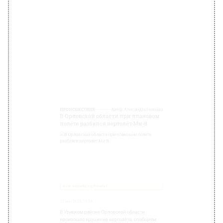
В Орловской области при плановом
полёте разбился вертолёт Ми-8
Фото: wikipedia.org/Roberta F
23 мая 2025, 15:54
В Урицком районе Орловской области
произошло крушение вертолёта, сообщили
РИА Новости в единой дежурно-
диспетчерской службе. Населённые пункты
в районе не задеты.