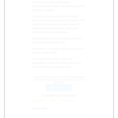
Губернатор Орловской области Андрей
Клычков прокомментировал ситуацию: «МЧС
и правоохранительные органы проводят
оперативные мероприятия, угрозы для
жителей региона отсутствуют».
Предварительная причина крушения Ми-8 —
техническая неисправность.
Отмечается, что при выполнении планового
полёта экипаж погиб.
Ранее Вести Московского региона
сообщали
, что мужчина сбил девочку на
электросамокате в Подмосковье.
БОЛЬШЕ АКТУАЛЬНЫХ НОВОСТЕЙ И ЭКСКЛЮЗИВНЫХ
ВИДЕО В ТЕЛЕГРАМ-КАНАЛЕ "ВЕСТИ МОСКОВСКОГО
РЕГИОНА".
ПОДПИШИСЬ!