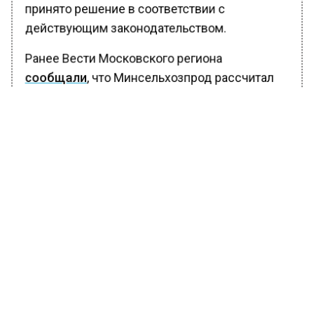
принято решение в соответствии с
действующим законодательством.
Ранее Вести Московского региона
сообщали
, что Минсельхозпрод рассчитал
среднюю стоимость приготовления окрошки
в Подмосковье. Известно, что стоимость
одной порции составляет порядка 90 рублей.
БОЛЬШЕ АКТУАЛЬНЫХ НОВОСТЕЙ И ЭКСКЛЮЗИВНЫХ
ВИДЕО В ТЕЛЕГРАМ-КАНАЛЕ "ВЕСТИ МОСКОВСКОГО
РЕГИОНА".
ПОДПИШИСЬ!
ПОДПИСЫВАЙТЕСЬ НА МОСРЕГИОН:
НОВОСТИ
ДЗЕН
ТЕЛЕГРАМ