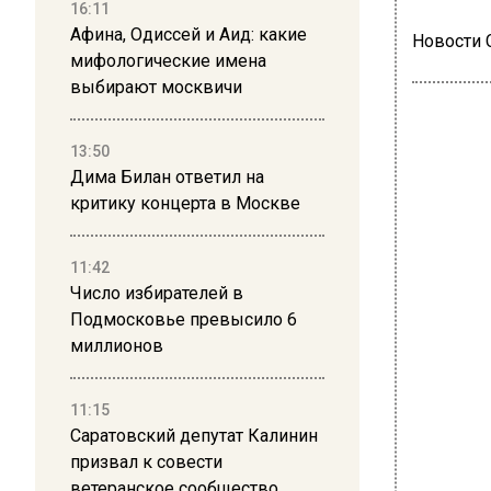
16:11
Афина, Одиссей и Аид: какие
Новости
мифологические имена
выбирают москвичи
13:50
Дима Билан ответил на
критику концерта в Москве
ГЛА
Ги
11:42
Число избирателей в
спр
Подмосковье превысило 6
гр
миллионов
11:15
Саратовский депутат Калинин
призвал к совести
ветеранское сообщество