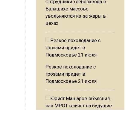
Сотрудники хлебозавода в
Балашихе массово
увольняются из-за жары в
-13
цехах
е
бщил о
Резкое похолодание с
грозами придет в
ИСЬ!
Подмосковье 21 июля
Юрист Машаров объяснил, как
МРОТ влияет на будущие