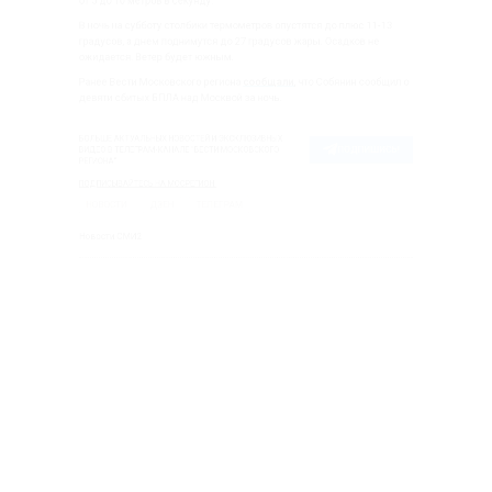
 10 метров в секунду.
 на субботу столбики термометров опустятся до плюс 11
ов, а днем поднимутся до 27 градусов жары. Осадков н
тся. Ветер будет южным.
Вести Московского региона
сообщали
, что Собянин соо
 сбитых БПЛА над Москвой за ночь.
 АКТУАЛЬНЫХ НОВОСТЕЙ И ЭКСКЛЮЗИВНЫХ
ПОДПИШ
 ТЕЛЕГРАМ-КАНАЛЕ "ВЕСТИ МОСКОВСКОГО
".
ЫВАЙТЕСЬ НА МОСРЕГИОН:
СТИ
ДЗЕН
ТЕЛЕГРАМ
и СМИ2