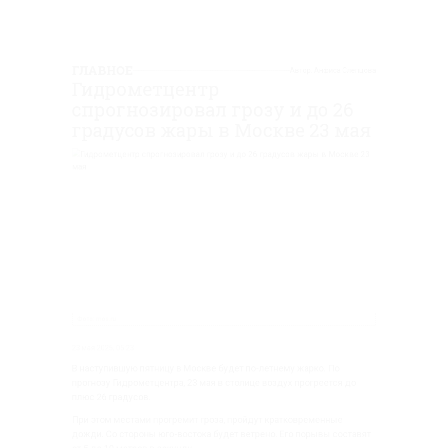
os.ru
025, 05:23
упившую пятницу в Москве будет по-летнему жарко. По
зу Гидрометцентра, 23 мая в столице воздух прогреется
6 градусов.
ом местами прогремит гроза, пройдут кратковременные
 Со стороны юго-востока будет ветрено. Его порывы со