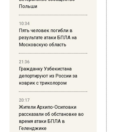
Польши
10:34
Пять человек погибли в
результате атаки БПЛА на
Московскую область
21:36
Фото: m
Гражданку Узбекистана
депортируют из России за
коврик с триколором
23 мая 2
В наст
20:17
прогно
Жители Архипо-Осиповки
плюс 2
рассказали об обстановке во
время атаки БПЛА в
При эт
Геленджике
дожди.