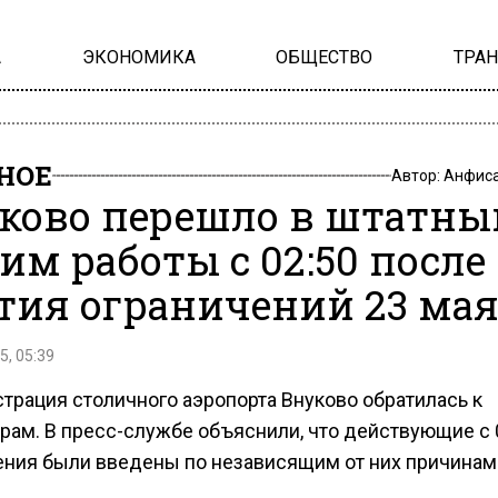
А
ЭКОНОМИКА
ОБЩЕСТВО
ТРА
НОЕ
Автор:
Анфиса
ково перешло в штатны
им работы с 02:50 после
тия ограничений 23 ма
5, 05:39
трация столичного аэропорта Внуково обратилась к
рам. В пресс-службе объяснили, что действующие с 
ения были введены по независящим от них причинам