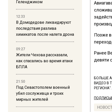
Геленджиком
Авиагав
сложивш
задейст
12:33
В Домодедове ликвидируют
произво
последствия разлива
химикатов после налета дрона
Позже в 
переход
09:27
Ранее В
Жители Чехова рассказали,
девяти 
как спасались во время атаки
БПЛА
БОЛЬШЕ А
21:50
ВИДЕО В 
Под Севастополем военный
РЕГИОНА".
убил сослуживца и троих
ПОДПИСЫВ
мирных жителей
НОВОС