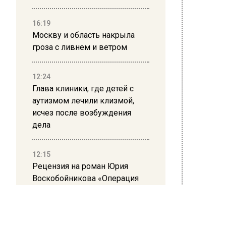
от 5 до
16:19
В ночь
Москву и область накрыла
градус
гроза с ливнем и ветром
ожидае
12:24
Ранее 
Глава клиники, где детей с
девяти
аутизмом лечили клизмой,
исчез после возбуждения
дела
БОЛЬШЕ
ВИДЕО В
РЕГИОНА
12:15
ПОДПИС
Рецензия на роман Юрия
Воскобойникова «Операция
НОВО
«Пропаганда»: Политический
триллер на грани метафизики
Новост