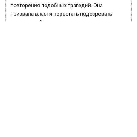
повторения подобных трагедий. Она
призвала власти перестать подозревать
каждого ребенка.
Ранее Вести Московского региона
сообщали
, что последней просьбой матери
было спасти ее сына после ДТП в Ногинске.
БОЛЬШЕ АКТУАЛЬНЫХ НОВОСТЕЙ И ЭКСКЛЮЗИВНЫХ
ВИДЕО В ТЕЛЕГРАМ-КАНАЛЕ "ВЕСТИ МОСКОВСКОГО
РЕГИОНА".
ПОДПИШИСЬ!
ПОДПИСЫВАЙТЕСЬ НА МОСРЕГИОН:
НОВОСТИ
ДЗЕН
ТЕЛЕГРАМ