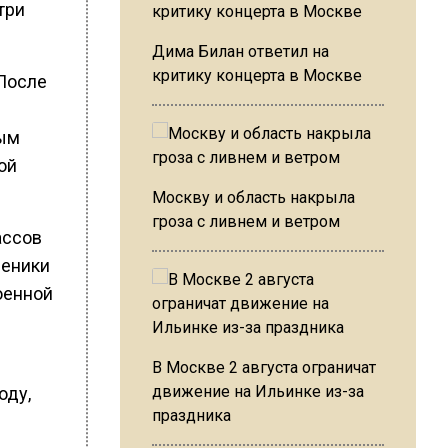
три
Дима Билан ответил на
критику концерта в Москве
 После
ным
ой
Москву и область накрыла
гроза с ливнем и ветром
ассов
ченики
оенной
В Москве 2 августа ограничат
движение на Ильинке из-за
оду,
праздника