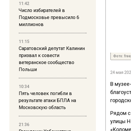
11:42
Число избирателей в
Подмосковье превысило 6
миллионов
11:15
Саратовский депутат Калинин
призвал к совести
Фото: free
ветеранское сообщество
Польши
24 мая 202
В музее
10:34
благоус
Пять человек погибли в
городск
результате атаки БПЛА на
Московскую область
Рядом с
улицы Н
21:36
«Коломе