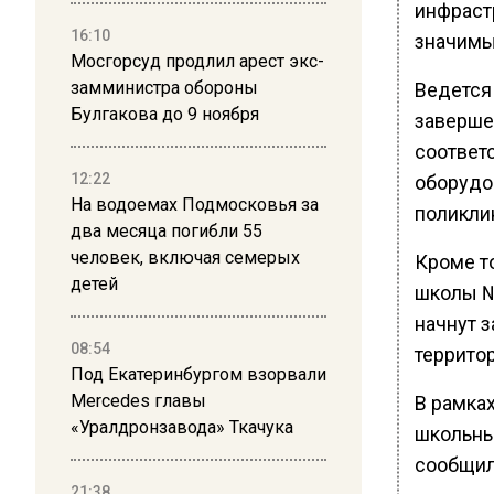
инфраст
16:10
значимы
Мосгорсуд продлил арест экс-
замминистра обороны
Ведется
Булгакова до 9 ноября
заверше
соответ
12:22
оборудо
На водоемах Подмосковья за
поликлин
два месяца погибли 55
человек, включая семерых
Кроме т
детей
школы №
начнут 
08:54
террито
Под Екатеринбургом взорвали
Mercedes главы
В рамка
«Уралдронзавода» Ткачука
школьны
сообщил
21:38