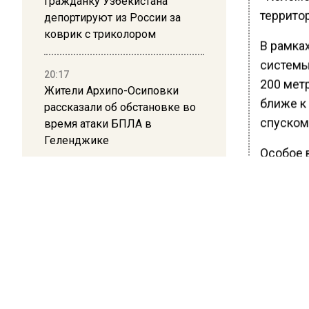
Гражданку Узбекистана
территор
депортируют из России за
коврик с триколором
В рамка
системы
20:17
200 мет
Жители Архипо-Осиповки
ближе к
рассказали об обстановке во
спуском 
время атаки БПЛА в
Геленджике
Особое 
улучшен
проведе
поменяю
новый п
помещен
ловчих п
Кроме т