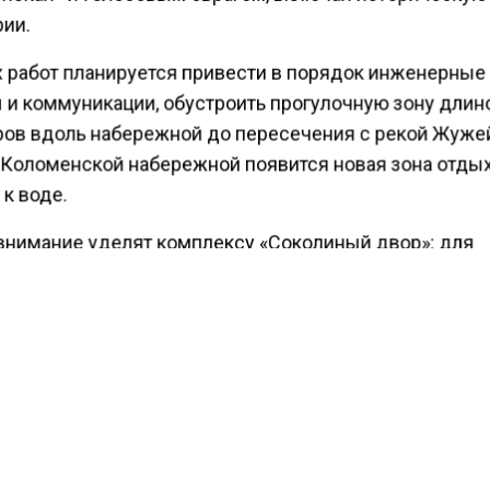
ии.
х работ планируется привести в порядок инженерные
 и коммуникации, обустроить прогулочную зону длин
ров вдоль набережной до пересечения с рекой Жужей
 Коломенской набережной появится новая зона отдых
к воде.
внимание уделят комплексу «Соколиный двор»: для
ия условий содержания коллекции редких птиц буде
на модернизация — экспозиционная и карантинная з
тся местами, обновятся технические помещения, по
авильон визит-центра с сувенирным магазином и
иями для мастер-классов, а также новые вольеры д
тиц.
ого, рядом со станцией метро «Кленовый бульвар»