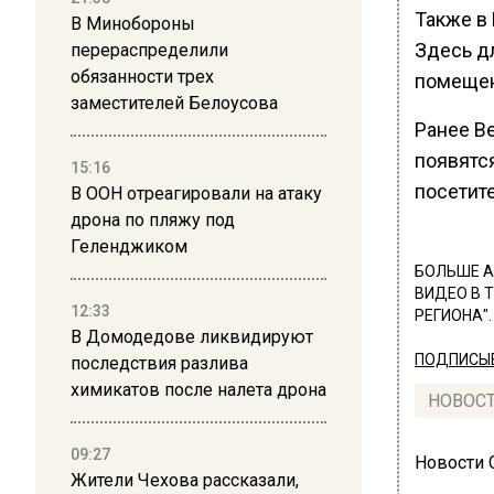
Также в
В Минобороны
Здесь д
перераспределили
обязанности трех
помещен
заместителей Белоусова
Ранее В
появятс
15:16
посетит
В ООН отреагировали на атаку
дрона по пляжу под
Геленджиком
БОЛЬШЕ А
ВИДЕО В 
12:33
РЕГИОНА".
В Домодедове ликвидируют
ПОДПИСЫВ
последствия разлива
химикатов после налета дрона
НОВОС
09:27
Новости
Жители Чехова рассказали,