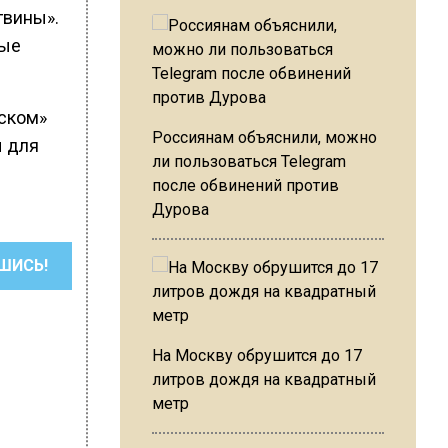
гвины».
ные
нском»
Россиянам объяснили, можно
ы для
ли пользоваться Telegram
после обвинений против
Дурова
ШИСЬ!
На Москву обрушится до 17
литров дождя на квадратный
метр