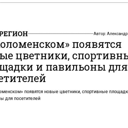
РЕГИОН
Автор:
Александр
Коломенском» появятся
ые цветники, спортивн
щадки и павильоны для
етителей