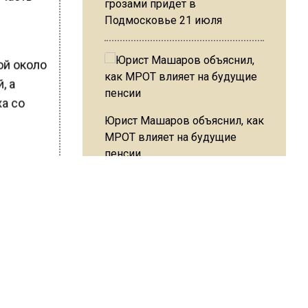
грозами придет в
Подмосковье 21 июля
ой около
, а
а со
Юрист Машаров объяснил, как
МРОТ влияет на будущие
пенсии
т
оны
явится
ля
МЧС предупредило об
опасности купания при
перепаде температуры в 10