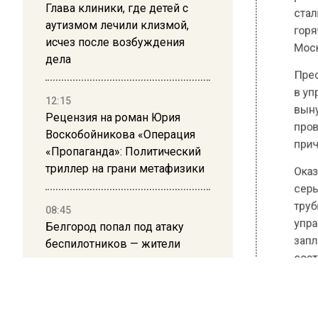
Глава клиники, где детей с
горячей
аутизмом лечили клизмой,
Москва»
исчез после возбуждения
дела
Пресс-с
в управ
12:15
вынужде
Рецензия на роман Юрия
проводя
Воскобойникова «Операция
причину
«Пропаганда»: Политический
триллер на грани метафизики
Оказало
серьезн
08:45
трубы, 
Белгород попал под атаку
управля
беспилотников — жители
запланир
слышали взрывы
состоитс
21:13
До этог