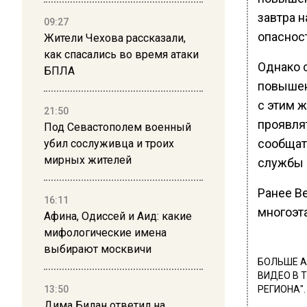
завтра н
09:27
опаснос
Жители Чехова рассказали,
как спасались во время атаки
Однако 
БПЛА
повышен
с этим 
21:50
проявля
Под Севастополем военный
сообщат
убил сослуживца и троих
мирных жителей
службы 
Ранее В
16:11
многоэт
Афина, Одиссей и Аид: какие
мифологические имена
выбирают москвичи
БОЛЬШЕ А
ВИДЕО В 
13:50
РЕГИОНА".
Дима Билан ответил на