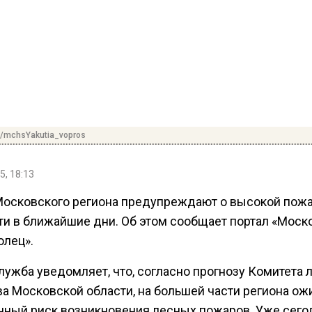
e/mchsYakutia_vopros
5, 18:13
Московского региона предупреждают о высокой пож
ти в ближайшие дни. Об этом сообщает портал «Моск
лец».
лужба уведомляет, что, согласно прогнозу Комитета 
ва Московской области, на большей части региона ож
ный риск возникновения лесных пожаров. Уже сего