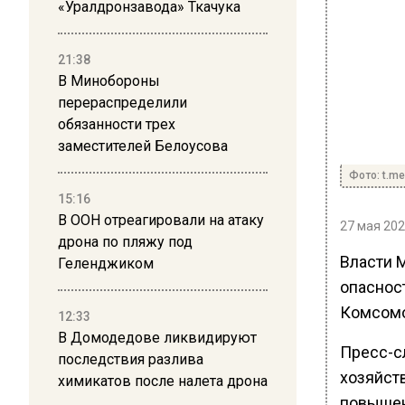
«Уралдронзавода» Ткачука
21:38
В Минобороны
перераспределили
обязанности трех
заместителей Белоусова
Фото: t.m
15:16
В ООН отреагировали на атаку
27 мая 202
дрона по пляжу под
Власти 
Геленджиком
опаснос
Комсомо
12:33
В Домодедове ликвидируют
Пресс-с
последствия разлива
хозяйст
химикатов после налета дрона
повышен