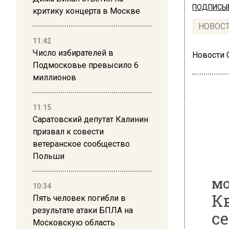
ПОДПИСЫВ
критику концерта в Москве
НОВОС
11:42
Число избирателей в
Новости
Подмосковье превысило 6
миллионов
11:15
Саратовский депутат Калинин
МОЙ 
призвал к совести
Ква
ветеранское сообщество
Польши
сев
кип
10:34
Пять человек погибли в
результате атаки БПЛА на
Московскую область