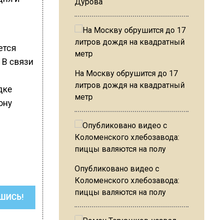
Дурова
ется
 В связи
На Москву обрушится до 17
литров дождя на квадратный
дке
метр
ону
Опубликовано видео с
Коломенского хлебозавода:
пиццы валяются на полу
ШИСЬ!