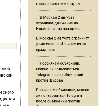
гроза с ливнем и ветром
В Москве 2 августа ограничат
движение на Ильинке из-за
праздника
арной
овский
Россиянам объяснили, можно
лесного
ли пользоваться Telegram
идается
после обвинений против
дня и