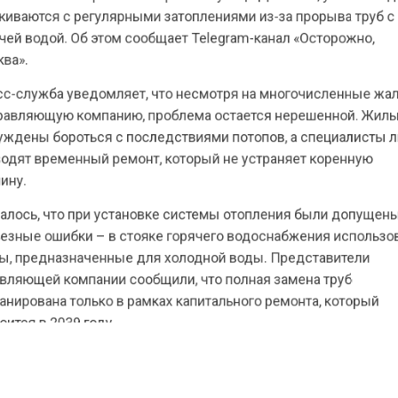
 водой. Об этом сообщает Telegram-канал «Осторожно
.
лужба уведомляет, что несмотря на многочисленны
ляющую компанию, проблема остается нерешенной. 
ны бороться с последствиями потопов, а специалис
т временный ремонт, который не устраняет коренну
.
сь, что при установке системы отопления были допу
ые ошибки – в стояке горячего водоснабжения испо
предназначенные для холодной воды. Представители
ющей компании сообщили, что полная замена труб
ована только в рамках капитального ремонта, котор
я в 2039 году.
о времени они планируют лишь устранять последстви