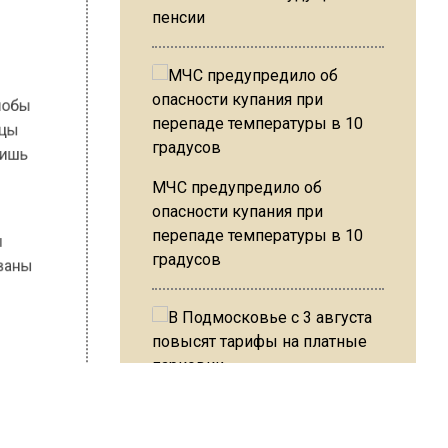
,
пенсии
е жалобы
Жильцы
ты лишь
ю
МЧС предупредило об
опасности купания при
перепаде температуры в 10
щены
градусов
льзованы
ый
В Подмосковье с 3 августа
я
повысят тарифы на платные