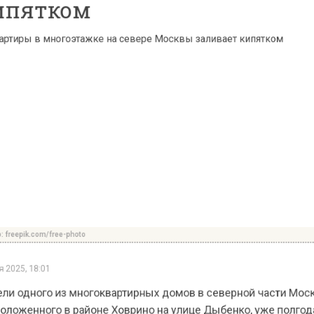
pik.com/free-photo
5, 18:01
одного из многоквартирных домов в северной части 
женного в районе Ховрино на улице Дыбенко, уже по
аются с регулярными затоплениями из-за прорыва тр