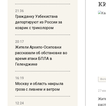
21:36
Гражданку Узбекистана
депортируют из России за
коврик с триколором
20:17
Жители Архипо-Осиповки
рассказали об обстановке во
время атаки БПЛА в
Геленджике
Фото: free
16:19
27 мая 202
Москву и область накрыла
гроза с ливнем и ветром
Жители 
располо
сталкив
12:24