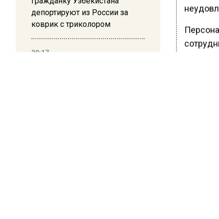
Гражданку Узбекистана
неудовл
депортируют из России за
коврик с триколором
Персона
сотрудн
20:17
Жители Архипо-Осиповки
Причино
рассказали об обстановке во
инфекци
время атаки БПЛА в
Геленджике
Ранее В
неба ре
БОЛЬШЕ А
ВИДЕО В 
РЕГИОНА".
ПОДПИСЫВ
НОВОС