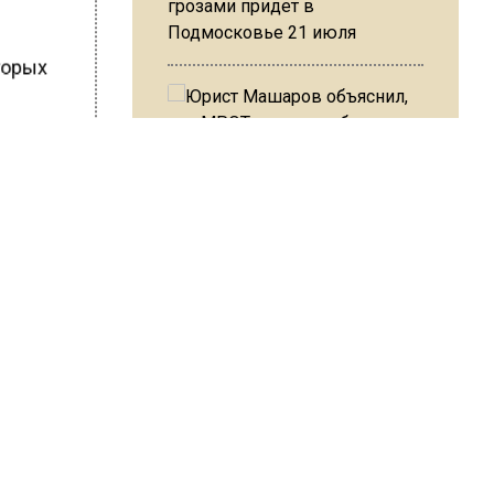
грозами придет в
Подмосковье 21 июля
торых
ишечной
Юрист Машаров объяснил, как
МРОТ влияет на будущие
ытого
пенсии
утки.
ШИСЬ!
МЧС предупредило об
опасности купания при
перепаде температуры в 10