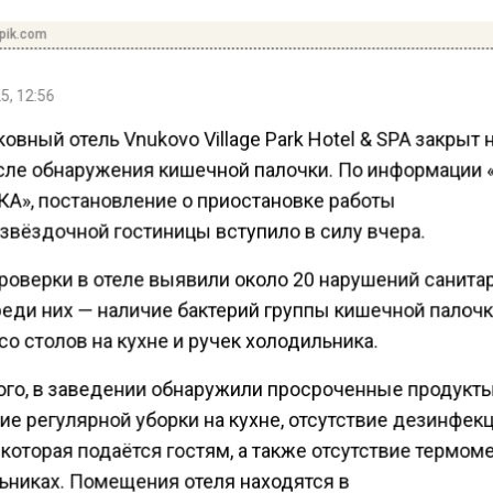
pik.com
5, 12:56
вный отель Vnukovo Village Park Hotel & SPA закрыт 
сле обнаружения кишечной палочки. По информации
А», постановление о приостановке работы
звёздочной гостиницы вступило в силу вчера.
проверки в отеле выявили около 20 нарушений санит
реди них — наличие бактерий группы кишечной палочк
о столов на кухне и ручек холодильника.
ого, в заведении обнаружили просроченные продукты
ие регулярной уборки на кухне, отсутствие дезинфек
которая подаётся гостям, а также отсутствие термом
ьниках. Помещения отеля находятся в