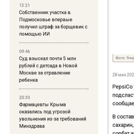
13:21
Собственник участка в
Подмосковье впервые
получил штраф за борщевик с
помощью ИИ
09:46
Суд взыскал почти 5 млн
Фото: free
рублей с детсада в Новой
Москве за отравление
28 мая 202
ребенка
PepsiCo 
подслас
20:30
сообщае
Фармацевты Крыма
оказались под угрозой
В состав
увольнения из-за требований
сахарин,
Минздрава
сорбат и