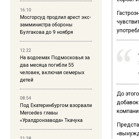
16:10
Гастроэ
Мосгорсуд продлил арест экс-
чувстви
замминистра обороны
употребл
Булгакова до 9 ноября
12:22
На водоемах Подмосковья за
два месяца погибли 55
человек, включая семерых
детей
До этог
08:54
добавок
Под Екатеринбургом взорвали
компани
Mercedes главы
«Уралдронзавода» Ткачука
Представ
«вынужд
21:38