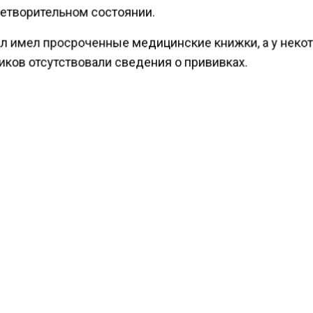
етворительном состоянии.
л имел просроченные медицинские книжки, а у неко
иков отсутствовали сведения о прививках.
й проверки послужила информация о заболевании к
ей ребёнка, проживающего в гостинице.
ести Московского региона
сообщали
, что из-за закр
йс «Москва — Анталья» в Шереметьево перенесли на с
КТУАЛЬНЫХ НОВОСТЕЙ И ЭКСКЛЮЗИВНЫХ
ПОДПИ
ТЕЛЕГРАМ-КАНАЛЕ "ВЕСТИ МОСКОВСКОГО
АЙТЕСЬ НА МОСРЕГИОН:
ТИ
ДЗЕН
ТЕЛЕГРАМ