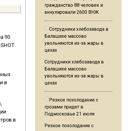
гражданство 88 человек и
аннулировали 2600 ВНЖ
на 90
 «SHOT
Сотрудники хлебозавода в
Балашихе массово
арных
увольняются из-за жары в
и в
цехах
,
ции
етров в
Резкое похолодание с