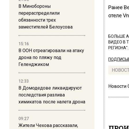
В Минобороны
Ранее В
перераспределили
отеле Vn
обязанности трех
заместителей Белоусова
БОЛЬШЕ А
ВИДЕО В 
15:16
РЕГИОНА".
В ООН отреагировали на атаку
дрона по пляжу под
ПОДПИСЫВ
Геленджиком
НОВОС
12:33
Новости
В Домодедове ликвидируют
последствия разлива
химикатов после налета дрона
09:27
Жители Чехова рассказали,
ПРОИ