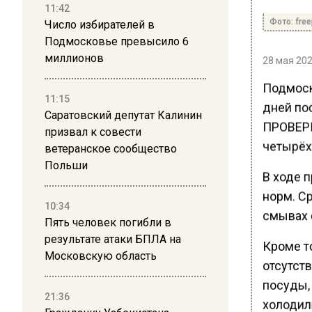
11:42
Фото: free
Число избирателей в
Подмосковье превысило 6
миллионов
28 мая 202
Подмоско
11:15
дней по
Саратовский депутат Калинин
ПРОВЕРК
призвал к совести
четырёх
ветеранское сообщество
Польши
В ходе 
норм. С
10:34
смывах с
Пять человек погибли в
результате атаки БПЛА на
Кроме т
Московскую область
отсутств
посуды, 
21:36
холодил