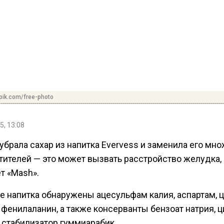
pik.com/free-photo
5, 13:08
убрала сахар из напитка Evervess и заменила его мн
тителей — это может вызвать расстройство желудка,
т «Mash».
е напитка обнаружены ацесульфам калия, аспартам, ц
 фенилаланин, а также консерванты бензоат натрия, ц
 стабилизатор гуммиарабик.