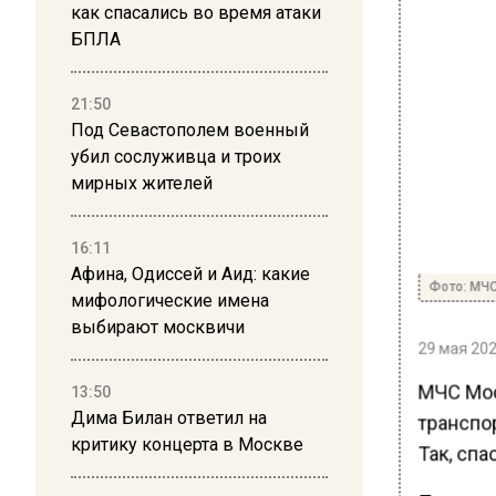
как спасались во время атаки
БПЛА
21:50
Под Севастополем военный
убил сослуживца и троих
мирных жителей
16:11
Афина, Одиссей и Аид: какие
Фото: МЧС
мифологические имена
выбирают москвичи
29 мая 202
МЧС Мос
13:50
Дима Билан ответил на
транспо
критику концерта в Москве
Так, спа