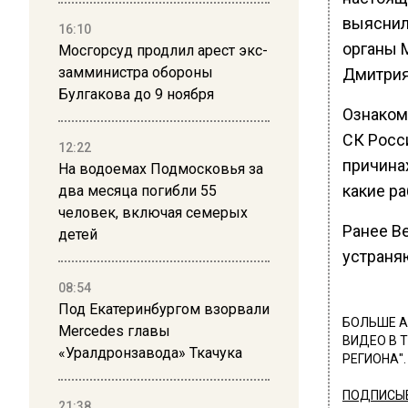
выяснил
16:10
органы 
Мосгорсуд продлил арест экс-
замминистра обороны
Дмитрия
Булгакова до 9 ноября
Ознаком
СК Росс
12:22
причина
На водоемах Подмосковья за
какие р
два месяца погибли 55
человек, включая семерых
Ранее В
детей
устраня
08:54
Под Екатеринбургом взорвали
БОЛЬШЕ А
Mercedes главы
ВИДЕО В 
«Уралдронзавода» Ткачука
РЕГИОНА".
ПОДПИСЫВ
21:38