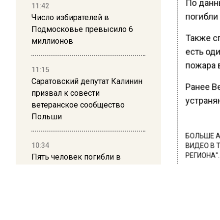
По данн
11:42
погибли 
Число избирателей в
Подмосковье превысило 6
Также сп
миллионов
есть од
пожара 
11:15
Саратовский депутат Калинин
Ранее В
призвал к совести
устраня
ветеранское сообщество
Польши
БОЛЬШЕ А
10:34
ВИДЕО В 
Пять человек погибли в
РЕГИОНА".
результате атаки БПЛА на
ПОДПИСЫВ
Московскую область
НОВОС
21:36