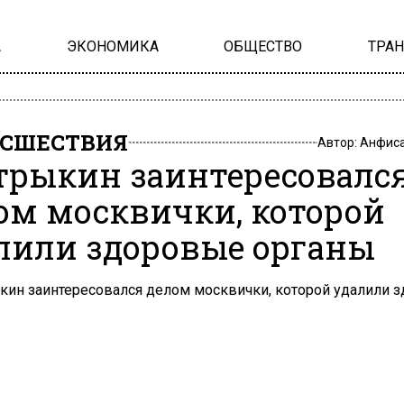
А
ЭКОНОМИКА
ОБЩЕСТВО
ТРА
СШЕСТВИЯ
Автор:
Анфиса
трыкин заинтересовалс
ом москвички, которой
лили здоровые органы