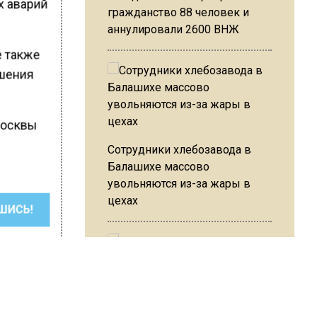
х аварий
гражданство 88 человек и
аннулировали 2600 ВНЖ
е также
ушения
 Москвы
Сотрудники хлебозавода в
Балашихе массово
увольняются из-за жары в
цехах
ШИСЬ!
Резкое похолодание с