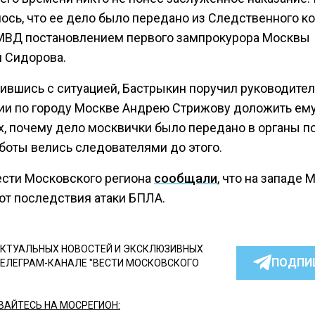
ось, что ее дело было передано из Следственного ко
МВД постановлением первого зампрокурора Москвы
 Сидорова.
ившись с ситуацией, Бастрыкин поручил руководите
ии по городу Москве Андрею Стрижову доложить ему
х, почему дело москвички было передано в органы по
аботы велись следователями до этого.
ести Московского региона
сообщали
, что на западе
ют последствия атаки БПЛА.
КТУАЛЬНЫХ НОВОСТЕЙ И ЭКСКЛЮЗИВНЫХ
ПОДПИ
ТЕЛЕГРАМ-КАНАЛЕ "ВЕСТИ МОСКОВСКОГО
АЙТЕСЬ НА МОСРЕГИОН: