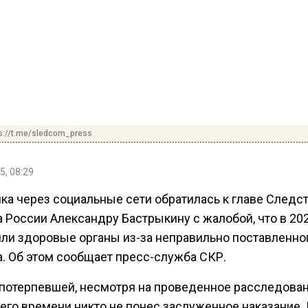
s://t.me/sledcom_press
5, 08:29
ка через социальные сети обратилась к главе Следс
 России Александру Бастрыкину с жалобой, что в 20
или здоровые органы из-за неправильно поставленно
а. Об этом сообщает пресс-служба СКР.
 потерпевшей, несмотря на проведенное расследован
его времени никто не понес заслуженное наказание.