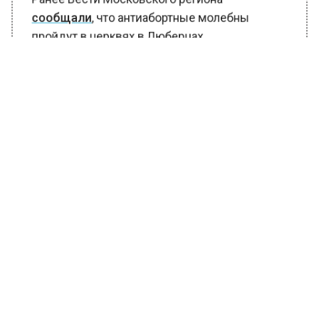
Ранее Вести Московского региона
сообщали
, что антиабортные молебны
пройдут в церквях в Люберцах.
БОЛЬШЕ АКТУАЛЬНЫХ НОВОСТЕЙ И ЭКСКЛЮЗИВНЫХ
ВИДЕО В ТЕЛЕГРАМ-КАНАЛЕ "ВЕСТИ МОСКОВСКОГО
РЕГИОНА".
ПОДПИШИСЬ!
ПОДПИСЫВАЙТЕСЬ НА МОСРЕГИОН:
НОВОСТИ
ДЗЕН
ТЕЛЕГРАМ
Новости СМИ2