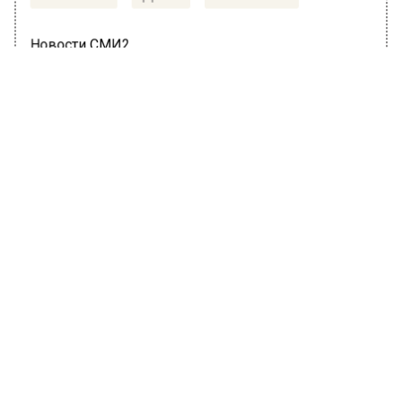
Новости СМИ2
ГЛАВНОЕ
Автор:
Анфиса Слепцова
МЧС предупредило жителей
Москвы о грозе и усилении ветра до
20:00 31 мая