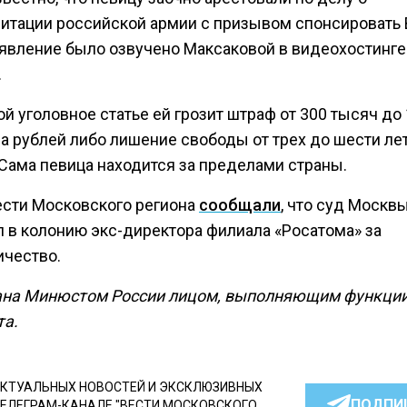
итации российской армии с призывом спонсировать 
аявление было озвучено Максаковой в видеохостинге
.
й уголовное статье ей грозит штраф от 300 тысяч до 
а рублей либо лишение свободы от трех до шести лет
 Сама певица находится за пределами страны.
ести Московского региона
сообщали
, что суд Москв
л в колонию экс-директора филиала «Росатома» за
ичество.
ана Минюстом России лицом, выполняющим функци
та.
КТУАЛЬНЫХ НОВОСТЕЙ И ЭКСКЛЮЗИВНЫХ
ПОДПИ
ТЕЛЕГРАМ-КАНАЛЕ "ВЕСТИ МОСКОВСКОГО