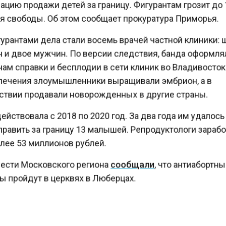
цию продажи детей за границу. Фигурантам грозит до
 свободы. Об этом сообщает прокуратура Приморья.
урантами дела стали восемь врачей частной клиники:
и двое мужчин. По версии следствия, банда оформл
м справки и бесплодии в сети клиник во Владивосто
ечения злоумышленники выращивали эмбрион, а в
твии продавали новорожденных в другие страны.
йствовала с 2018 по 2020 год. За два года им удалос
равить за границу 13 малышей. Репродуктологи зараб
лее 53 миллионов рублей.
ести Московского региона
сообщали
, что антиабортн
 пройдут в церквях в Люберцах.
КТУАЛЬНЫХ НОВОСТЕЙ И ЭКСКЛЮЗИВНЫХ