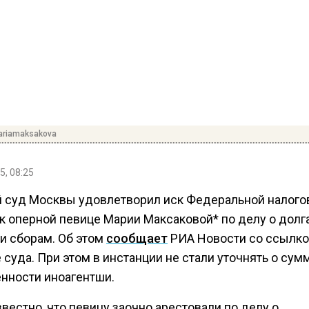
riamaksakova
5, 08:25
 суд Москвы удовлетворил иск Федеральной налого
к оперной певице Марии Максаковой* по делу о долг
 и сборам. Об этом
сообщает
РИА Новости со ссылко
суда. При этом в инстанции не стали уточнять о сум
нности иноагентши.
вестно, что певицу заочно арестовали по делу о