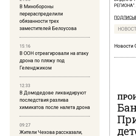
РЕГИОНА".
В Минобороны
перераспределили
ПОДПИСЫВ
обязанности трех
заместителей Белоусова
НОВОС
Новости
15:16
В ООН отреагировали на атаку
дрона по пляжу под
Геленджиком
12:33
ПРОИ
В Домодедове ликвидируют
Бан
последствия разлива
химикатов после налета дрона
При
дет
09:27
Жители Чехова рассказали,