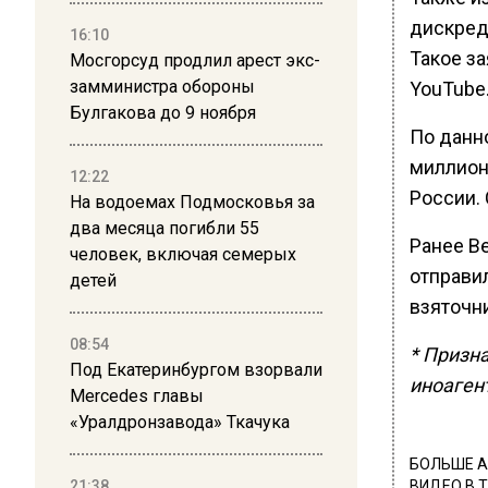
дискред
16:10
Такое з
Мосгорсуд продлил арест экс-
замминистра обороны
YouTube
Булгакова до 9 ноября
По данно
миллион
12:22
России.
На водоемах Подмосковья за
два месяца погибли 55
Ранее В
человек, включая семерых
отправи
детей
взяточн
08:54
* Призн
Под Екатеринбургом взорвали
иноаген
Mercedes главы
«Уралдронзавода» Ткачука
БОЛЬШЕ А
21:38
ВИДЕО В 