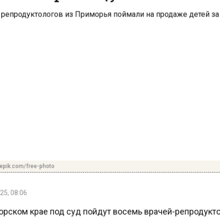
pik.com/free-photo
5, 08:06
рском крае под суд пойдут восемь врачей-репродукт