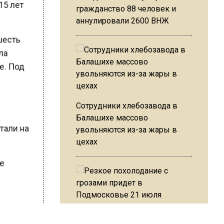
 15 лет
гражданство 88 человек и
аннулировали 2600 ВНЖ
 шесть
яла
ке. Под
Сотрудники хлебозавода в
ь
Балашихе массово
увольняются из-за жары в
отали на
цехах
ые
Резкое похолодание с