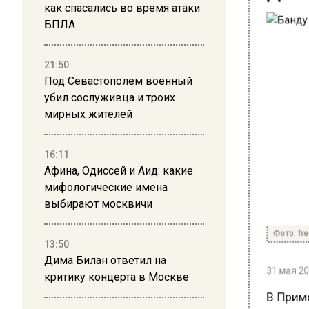
как спасались во время атаки
БПЛА
21:50
Под Севастополем военный
убил сослуживца и троих
мирных жителей
16:11
Афина, Одиссей и Аид: какие
мифологические имена
выбирают москвичи
Фото: free
13:50
Дима Билан ответил на
31 мая 202
критику концерта в Москве
В Примо