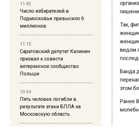
организа
11:42
лишения
Число избирателей в
Подмосковье превысило 6
Так, фиг
миллионов
женщин 
женщина
11:15
видом л
Саратовский депутат Калинин
последс
призвал к совести
ветеранское сообщество
Банда де
Польши
перенап
этом бо
10:34
Пять человек погибли в
Ранее В
результате атаки БПЛА на
молебны
Московскую область
21:36
БОЛЬШЕ А