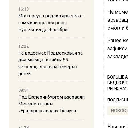
16:10
На момен
Мосгорсуд продлил арест экс-
возвращ
замминистра обороны
смогли 
Булгакова до 9 ноября
Ранее В
12:22
зафикси
На водоемах Подмосковья за
закладк
два месяца погибли 55
человек, включая семерых
детей
БОЛЬШЕ А
ВИДЕО В 
РЕГИОНА".
08:54
Под Екатеринбургом взорвали
ПОДПИСЫВ
Mercedes главы
«Уралдронзавода» Ткачука
НОВОС
Новости
21:38