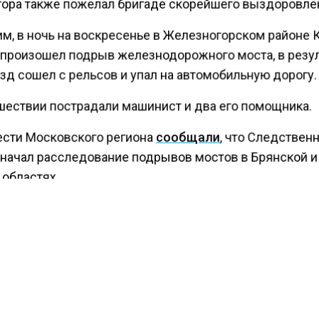
тора также пожелал бригаде скорейшего выздоровле
м, в ночь на воскресенье в Железногорском районе 
 произошел подрыв железнодорожного моста, в резу
зд сошел с рельсов и упал на автомобильную дорогу.
шествии пострадали машинист и два его помощника.
ести Московского региона
сообщали
, что Следствен
 начал расследование подрывов мостов в Брянской и
 областях.
КТУАЛЬНЫХ НОВОСТЕЙ И ЭКСКЛЮЗИВНЫХ
ПОДПИ
ТЕЛЕГРАМ-КАНАЛЕ "ВЕСТИ МОСКОВСКОГО
АЙТЕСЬ НА МОСРЕГИОН:
ТИ
ДЗЕН
ТЕЛЕГРАМ