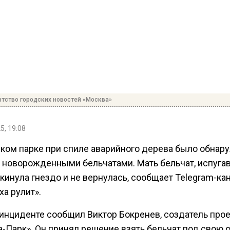
нтство городских новостей «Москва»
5, 19:08
ском парке при спиле аварийного дерева было обнар
с новорожденными бельчатами. Мать бельчат, испуга
кинула гнездо и не вернулась, сообщает Telegram-ка
а рулит».
 инциденте сообщил Виктор Бокренев, создатель прое
-Парк». Он принял решение взять бельчат под свою о