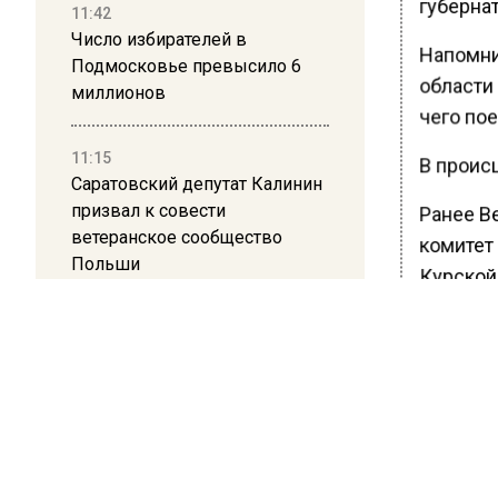
губерна
11:42
Число избирателей в
Напомни
Подмосковье превысило 6
области
миллионов
чего пое
11:15
В проис
Саратовский депутат Калинин
призвал к совести
Ранее В
ветеранское сообщество
комитет
Польши
Курской
10:34
Пять человек погибли в
БОЛЬШЕ А
результате атаки БПЛА на
ВИДЕО В 
РЕГИОНА".
Московскую область
ПОДПИСЫВ
21:36
НОВОС