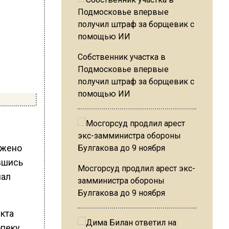
Собственник участка в
Подмосковье впервые
получил штраф за борщевик с
помощью ИИ
ужено
вшись
Мосгорсуд продлил арест экс-
нал
замминистра обороны
Булгакова до 9 ноября
кта
пеку.