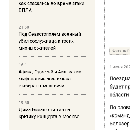
как спасались во время атаки
БПЛА
21:50
Под Севастополем военный
убил сослуживца и троих
мирных жителей
Фото: ru.f
16:11
1 июня 202
Афина, Одиссей и Аид: какие
Поездна
мифологические имена
выбирают москвичи
будет п
области
13:50
По слов
Дима Билан ответил на
«команд
критику концерта в Москве
Белозер