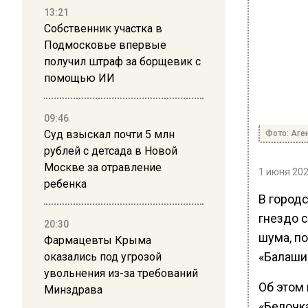
13:21
Собственник участка в
Подмосковье впервые
получил штраф за борщевик с
помощью ИИ
09:46
Суд взыскал почти 5 млн
Фото: Аге
рублей с детсада в Новой
Москве за отравление
1 июня 202
ребенка
В город
гнездо 
20:30
шума, по
Фармацевты Крыма
«Балаших
оказались под угрозой
увольнения из-за требований
Об этом
Минздрава
«Белочка