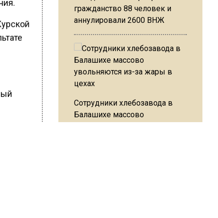
ния.
гражданство 88 человек и
аннулировали 2600 ВНЖ
Курской
льтате
ный
Сотрудники хлебозавода в
Балашихе массово
увольняются из-за жары в
цехах
ШИСЬ!
Резкое похолодание с