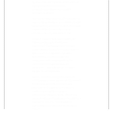
единицами строительной техники. На данный
момент степень готовности проекта
составляет всего девять процентов.
В рамках ремонта проводятся демонтаж
старых конструкций, возведение
монолитных плит перекрытия и заливка
выравнивающего слоя бетона, что является
важным этапом подготовки здания к
дальнейшему использованию. По
завершении работ акушерский корпус
предложит новое функциональное
назначение — здесь будет расположено
хирургическое отделение.
Здание, где ранее находилась хирургия,
после ремонта станет частью туберкулезного
диспансера, женской консультации и
лаборатории. Специалисты Управления
технического надзора регулярно
контролируют процесс, чтобы обеспечить