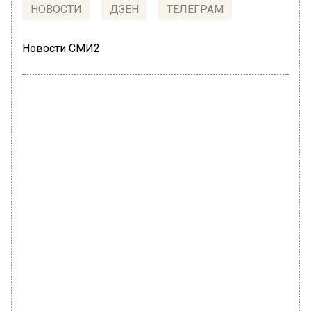
НОВОСТИ
ДЗЕН
ТЕЛЕГРАМ
Новости СМИ2
ГЛАВНОЕ
Автор:
Анна Мигинеишвили
В Можайске идет капитальный
ремонт акушерского корпуса