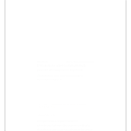
Фото: Пресс-служба Министерства здравоохранения
Московской области
3 июня 2025, 18:00
В Подмосковье осуществляется
капитальный ремонт акушерского корпуса
Можайской центральной районной больницы.
Об этом сообщает Управление технического
надзора капитального ремонта,
принадлежащее Министерству ЖКХ
Московской области.
На объекте трудятся более 30 специалистов
подрядной организации, дополненных тремя