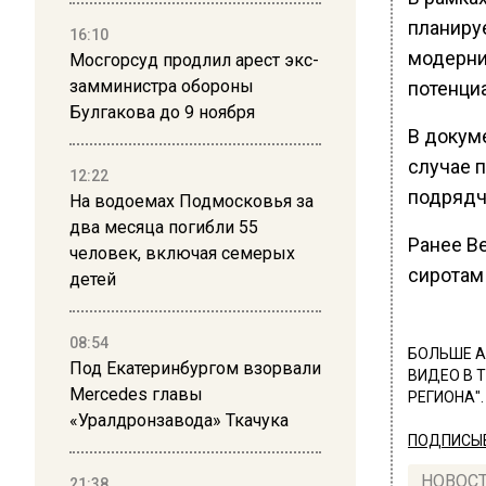
планиру
16:10
модерни
Мосгорсуд продлил арест экс-
замминистра обороны
потенци
Булгакова до 9 ноября
В докуме
случае 
12:22
подрядч
На водоемах Подмосковья за
два месяца погибли 55
Ранее В
человек, включая семерых
сиротам
детей
08:54
БОЛЬШЕ А
Под Екатеринбургом взорвали
ВИДЕО В 
Mercedes главы
РЕГИОНА".
«Уралдронзавода» Ткачука
ПОДПИСЫВ
НОВОС
21:38