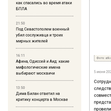
как спасались во время атаки
БПЛА
21:50
Под Севастополем военный
убил сослуживца и троих
мирных жителей
16:11
Фото: atk.
Афина, Одиссей и Аид: какие
мифологические имена
5 июня 202
выбирают москвичи
Сотрудн
следств
13:50
Дима Билан ответил на
совмест
критику концерта в Москве
предста
провели