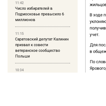
11:42
жильцов
Число избирателей в
Подмосковье превысило 6
В ходе 
миллионов
уклоняю
получив
11:15
учет.
Саратовский депутат Калинин
Для пос
призвал к совести
ветеранское сообщество
в общежи
Польши
По слов
Ярового,
10:34
было вы
Пять человек погибли в
результате атаки БПЛА на
Одинцов
Московскую область
Новые г
дня с м
21:36
влечет 