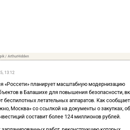
pik / ArthurHidden
5, 13:12
я «Россети» планирует масштабную модернизацию
бъектов в Балашихе для повышения безопасности, в
от беспилотных летательных аппаратов. Как сообщает
жно, Москва» со ссылкой на документы о закупках, о
нвестиций составит более 124 миллионов рублей.
х запланированных работ, реконструкцию которых