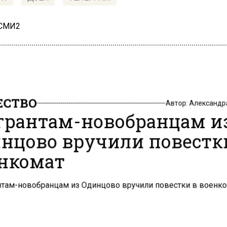
 СМИ2
СТВО
Автор:
Александр
рантам-новобранцам и
нцово вручили повестк
нкомат