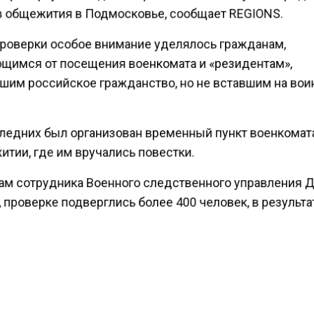
 общежития в Подмосковье, сообщает REGIONS.
проверки особое внимание уделялось гражданам,
щимся от посещения военкомата и «резидентам»,
шим российское гражданство, но не вставшим на во
ледних был организован временный пункт военкомат
тии, где им вручались повестки.
ам сотрудника Военного следственного управления 
 проверке подверглись более 400 человек, в результа
явлено 25 нарушителей, получивших повестки для яв
ский военкомат.
раждане РФ обязаны встать на воинский учет в течен
омента получения паспорта, а несоблюдение этого тр
за собой ответственность. Данное правило распростр