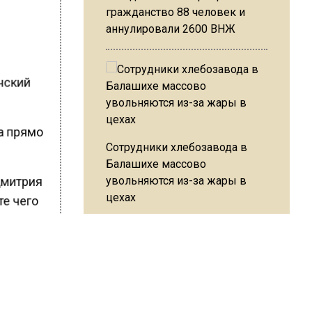
гражданство 88 человек и
аннулировали 2600 ВНЖ
инский
а прямо
Сотрудники хлебозавода в
Балашихе массово
увольняются из-за жары в
Дмитрия
цехах
те чего
ки в
ие 21
ебования
Резкое похолодание с
аняется