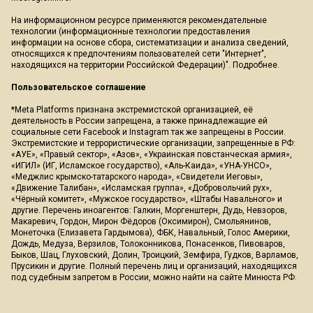
На информационном ресурсе применяются рекомендательные
технологии (информационные технологии предоставления
информации на основе сбора, систематизации и анализа сведений,
относящихся к предпочтениям пользователей сети "Интернет",
находящихся на территории Российской Федерации)".
Подробнее
.
Пользовательское соглашение
*Meta Platforms признана экстремистской организацией, её
деятельность в России запрещена, а также принадлежащие ей
социальные сети Facebook и Instagram так же запрещены в России.
Экстремистские и террористические организации, запрещенные в РФ:
«АУЕ», «Правый сектор», «Азов», «Украинская повстанческая армия»,
«ИГИЛ» (ИГ, Исламское государство), «Аль-Каида», «УНА-УНСО»,
«Меджлис крымско-татарского народа», «Свидетели Иеговы»,
«Движение Талибан», «Исламская группа», «Добровольчий рух»,
«Чёрный комитет», «Мужское государство», «Штабы Навального» и
другие. Перечень иноагентов: Галкин, Моргенштерн, Дудь, Невзоров,
Макаревич, Гордон, Мирон Фёдоров (Оксимирон), Смольянинов,
Монеточка (Елизавета Гардымова), ФБК, Навальный, Голос Америки,
Дождь, Медуза, Верзилов, Толоконникова, Понасенков, Пивоваров,
Быков, Шац, Глуховский, Долин, Троицкий, Земфира, Гудков, Варламов,
Прусикин и другие. Полный перечень лиц и организаций, находящихся
под судебным запретом в России, можно найти на сайте Минюста РФ.