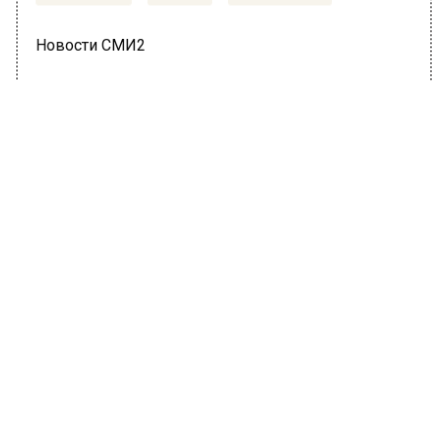
Новости СМИ2
ГЛАВНОЕ
Автор:
Анфиса Слепцова
Гидрометцентр спрогнозировал
грозу, жару и штормовой ветер в
Москве 8 июня