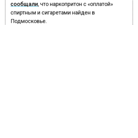
сообщали
, что наркопритон с «оплатой»
спиртным и сигаретами найден в
Подмосковье.
БОЛЬШЕ АКТУАЛЬНЫХ НОВОСТЕЙ И ЭКСКЛЮЗИВНЫХ
ВИДЕО В ТЕЛЕГРАМ-КАНАЛЕ "ВЕСТИ МОСКОВСКОГО
РЕГИОНА".
ПОДПИШИСЬ!
ПОДПИСЫВАЙТЕСЬ НА МОСРЕГИОН:
НОВОСТИ
ДЗЕН
ТЕЛЕГРАМ
Новости СМИ2