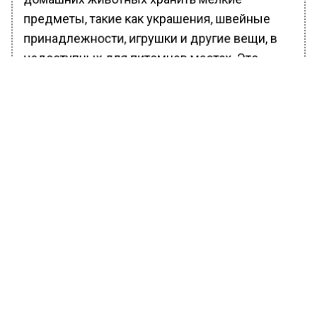
предметы, такие как украшения, швейные
принадлежности, игрушки и другие вещи, в
недоступных для питомцев местах. Это
необходимо для предотвращения подобных
случаев.
Ранее Вести Московского региона
сообщали
, что МЧС сообщает о четвертом
классе пожароопасности в Московском
регионе до 12 июня.
БОЛЬШЕ АКТУАЛЬНЫХ НОВОСТЕЙ И ЭКСКЛЮЗИВНЫХ
ВИДЕО В ТЕЛЕГРАМ-КАНАЛЕ "ВЕСТИ МОСКОВСКОГО
РЕГИОНА".
ПОДПИШИСЬ!