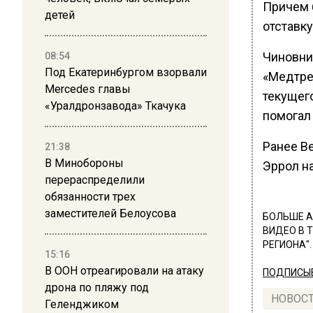
Причем 
детей
отставку
Чиновни
08:54
Под Екатеринбургом взорвали
«Медтре
Mercedes главы
текущего
«Уралдронзавода» Ткачука
помогал
Ранее В
21:38
В Минобороны
Эррол н
перераспределили
обязанности трех
заместителей Белоусова
БОЛЬШЕ А
ВИДЕО В 
РЕГИОНА".
15:16
В ООН отреагировали на атаку
ПОДПИСЫВ
дрона по пляжу под
НОВОС
Геленджиком