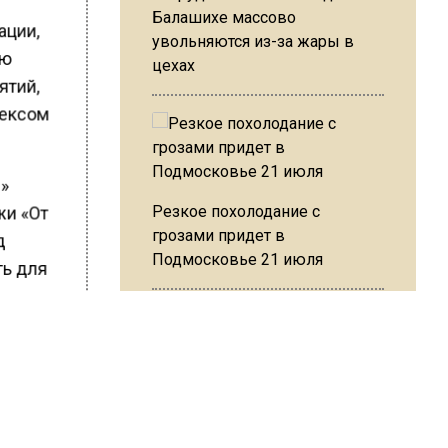
Балашихе массово
ации,
увольняются из-за жары в
ию
цехах
ятий,
лексом
м»
жи «От
Резкое похолодание с
д
грозами придет в
ь для
Подмосковье 21 июля
сти
в
о итогом
Юрист Машаров объяснил, как
скими
МРОТ влияет на будущие
и с