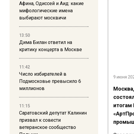
Афина, Одиссей и Аид: какие
мифологические имена
выбирают москвичи
13:50
Дима Билан ответил на
критику концерта в Москве
11:42
9 июня 202
Число избирателей в
Подмосковье превысило 6
Москва
миллионов
состоял
итогам 
11:15
«
АртПр
Саратовский депутат Калинин
промышл
призвал к совести
ветеранское сообщество
Заседан