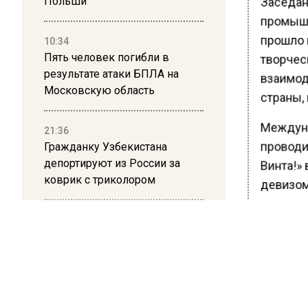
Польши
промышл
прошло 
10:34
творчес
Пять человек погибли в
взаимод
результате атаки БПЛА на
страны,
Московскую область
Междуна
21:36
проводи
Гражданку Узбекистана
Винта!»
депортируют из России за
девизом
коврик с триколором
искусст
торговл
20:17
Жители Архипо-Осиповки
C 21 по
рассказали об обстановке во
городе 
время атаки БПЛА в
стало ф
Геленджике
предпри