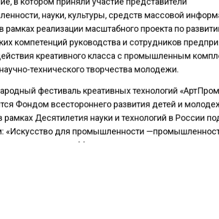
енности, науки, культуры, средств массовой информ
в рамках реализации масштабного проекта по развит
ких компетенций руководства и сотрудников предпри
ействия креативного класса с промышленным комп
 научно-технического творчества молодежи.
родный фестиваль креативных технологий «АртПро
тся
Фондом всестороннего развития детей и молоде
в рамках Десятилетия науки и технологий в России по
: «Искусство для промышленности
—
промышленност
ва»
при поддержке Министерства промышленности и
и РФ
.
 23 мая совместно с правительством Самарской обла
Самара прошел первый этап фестиваля
«АртПром».
Ег
ормирование устойчивых связей между технологиче
нимателями, организациями науки и промышленност