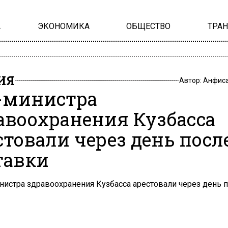
А
ЭКОНОМИКА
ОБЩЕСТВО
ТРА
ИЯ
Автор:
Анфиса
-министра
авоохранения Кузбасса
стовали через день посл
тавки