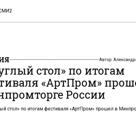
 СМИ2
ИЯ
Автор:
Александр
углый стол» по итогам
тиваля «АртПром» прош
промторге России