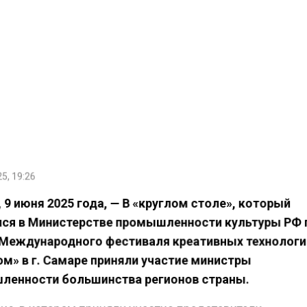
5, 19:26
,
9 июня
2025 года, —
В
«круглом столе», который
ся в
Министерстве
промышленности культуры РФ
Международного фестиваля креативных технолог
ом
» в
г. Самаре
приняли участие министры
енности большинства регионов страны.
ие, в котором приняли участие представители