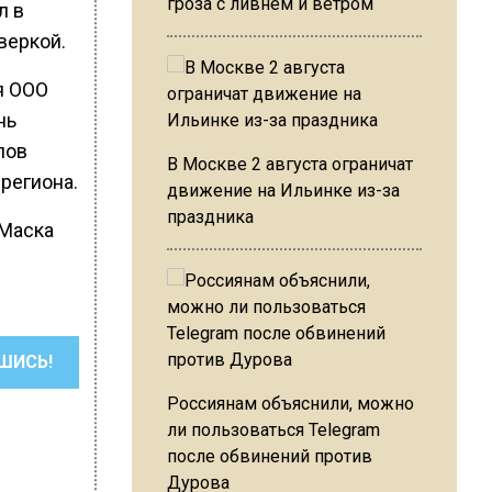
гроза с ливнем и ветром
л в
оверкой.
я ООО
нь
лов
В Москве 2 августа ограничат
региона.
движение на Ильинке из-за
праздника
 Маска
ШИСЬ!
Россиянам объяснили, можно
ли пользоваться Telegram
после обвинений против
Дурова