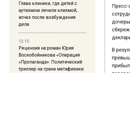
Глава клиники, где детей с
Пресс-с
аутизмом лечили клизмой,
сотрудн
исчез после возбуждения
дочерью
дела
сбереже
деклари
12:15
Рецензия на роман Юрия
В резул
Воскобойникова «Операция
превыша
«Пропаганда»: Политический
прибыл в
триллер на грани метафизики
перевел
08:45
После с
Белгород попал под атаку
область.
беспилотников — жители
мошенни
слышали взрывы
Подозре
21:13
Ранее В