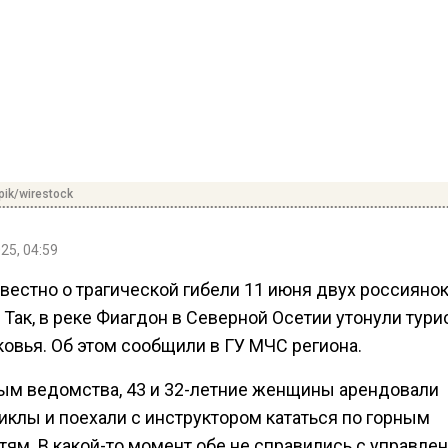
pik/wirestock
25, 04:59
вестно о трагической гибели 11 июня двух россиянок
 Так, в реке Фиагдон в Северной Осетии утонули тури
овья. Об этом сообщили в ГУ МЧС региона.
ым ведомства, 43 и 32-летние женщины арендовали
иклы и поехали с инструктором кататься по горным
ям. В какой-то момент обе не справились с управле