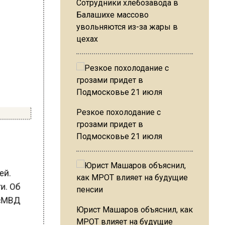
Сотрудники хлебозавода в
Балашихе массово
увольняются из-за жары в
цехах
Резкое похолодание с
грозами придет в
Подмосковье 21 июля
у
лей.
ти. Об
л «МВД
Юрист Машаров объяснил, как
МРОТ влияет на будущие