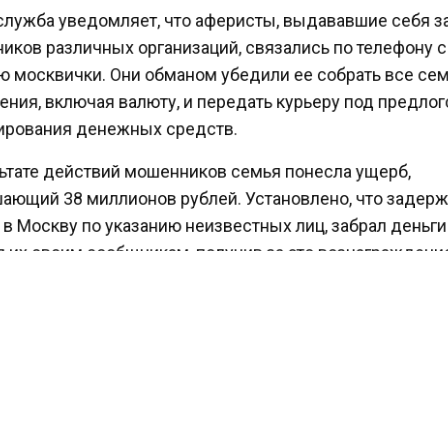
лужба уведомляет, что аферисты, выдававшие себя 
иков различных организаций, связались по телефону 
 москвички. Они обманом убедили ее собрать все с
ния, включая валюту, и передать курьеру под предло
рования денежных средств.
ьтате действий мошенников семья понесла ущерб,
ющий 38 миллионов рублей. Установлено, что заде
 Москву по указанию неизвестных лиц, забрал деньг
 их своим сообщникам, получив за это вознаграждени
овершения преступления мужчина вернулся в Иркут
 Сообщается, что возбуждено уголовное дело по стат
честве, совершенном в особо крупном размере.
ваемый взят под стражу.
ести Московского региона
сообщали
, что жителям