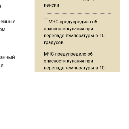
за
пенсии
с
емейные
гом
МЧС предупредило об
ржанный
опасности купания при
и и
перепаде температуры в 10
е.
градусов
скую
ье о
В Подмосковье с 3 августа
повысят тарифы на платные