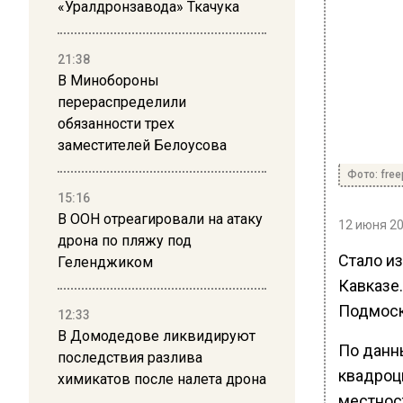
«Уралдронзавода» Ткачука
21:38
В Минобороны
перераспределили
обязанности трех
заместителей Белоусова
Фото: free
15:16
В ООН отреагировали на атаку
12 июня 20
дрона по пляжу под
Стало из
Геленджиком
Кавказе.
Подмоск
12:33
В Домодедове ликвидируют
По данн
последствия разлива
квадроц
химикатов после налета дрона
местност