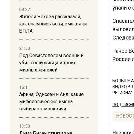
упали с 
09:27
Жители Чехова рассказали,
Спасате
как спасались во время атаки
выловил
БПЛА
Следова
21:50
Ранее В
Под Севастополем военный
России л
убил сослуживца и троих
мирных жителей
БОЛЬШЕ А
ВИДЕО В 
16:11
РЕГИОНА".
Афина, Одиссей и Аид: какие
мифологические имена
ПОДПИСЫВ
выбирают москвичи
НОВОС
13:50
Новости
Дима Билан ответил на