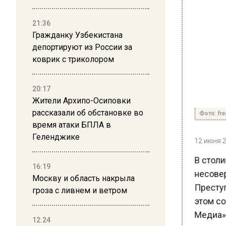
21:36
Гражданку Узбекистана
депортируют из России за
коврик с триколором
20:17
Жители Архипо-Осиповки
Фото: free
рассказали об обстановке во
время атаки БПЛА в
Геленджике
12 июня 20
В столи
16:19
несовер
Москву и область накрыла
Преступ
гроза с ливнем и ветром
этом со
Медиа».
12:24