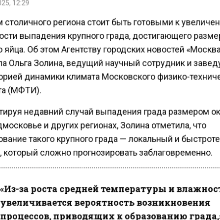
25, 12:29
 столичного региона стоит быть готовыми к увеличе
ости выпадения крупного града, достигающего разме
 яйца. Об этом Агентству городских новостей «Москв
а Ольга Золина, ведущий научный сотрудник и заве
орией динамики климата Московского физико-технич
та (МФТИ).
ируя недавний случай выпадения града размером ок
московье и других регионах, Золина отметила, что
вание такого крупного града — локальный и быстрот
, который сложно прогнозировать заблаговременно.
«Из-за роста средней температуры и влажно
увеличивается вероятность возникновения
процессов, приводящих к образованию града,