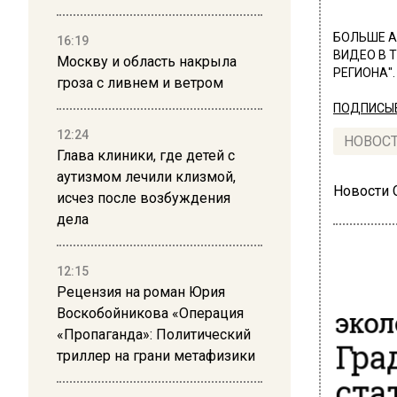
БОЛЬШЕ А
16:19
ВИДЕО В 
Москву и область накрыла
РЕГИОНА".
гроза с ливнем и ветром
ПОДПИСЫВ
12:24
НОВОС
Глава клиники, где детей с
аутизмом лечили клизмой,
Новости
исчез после возбуждения
дела
12:15
Рецензия на роман Юрия
ЭКОЛ
Воскобойникова «Операция
«Пропаганда»: Политический
Гра
триллер на грани метафизики
ста