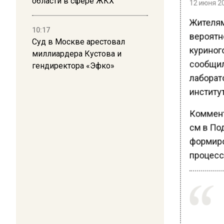
области в сфере ЖКХ
12 июня 20
Жителям
10:17
вероятн
Суд в Москве арестовал
куриного
миллиардера Кустова и
сообщил
гендиректора «Эфко»
лаборат
институ
Коммент
см в Под
формиро
процесс