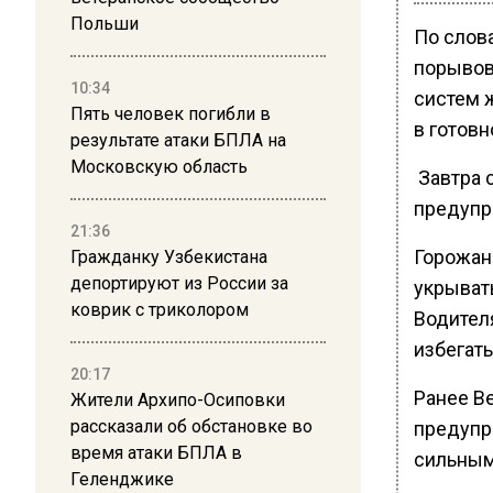
Польши
По слов
порывов
10:34
систем 
Пять человек погибли в
в готовн
результате атаки БПЛА на
Московскую область
Завтра 
предупр
21:36
Горожан
Гражданку Узбекистана
депортируют из России за
укрыват
коврик с триколором
Водител
избегать
20:17
Ранее В
Жители Архипо-Осиповки
рассказали об обстановке во
предупр
время атаки БПЛА в
сильным
Геленджике