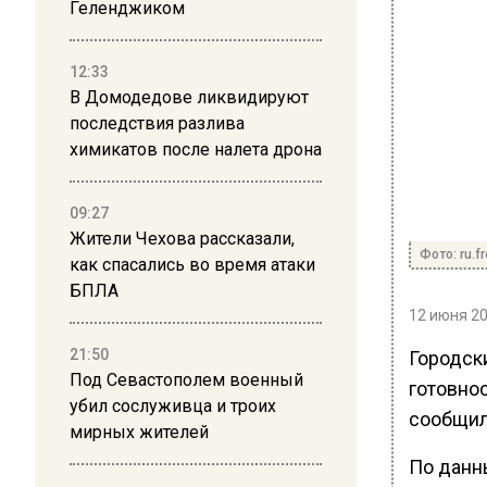
Геленджиком
12:33
В Домодедове ликвидируют
последствия разлива
химикатов после налета дрона
09:27
Жители Чехова рассказали,
Фото: ru.f
как спасались во время атаки
БПЛА
12 июня 20
21:50
Городск
Под Севастополем военный
готовнос
убил сослуживца и троих
сообщил
мирных жителей
По данны