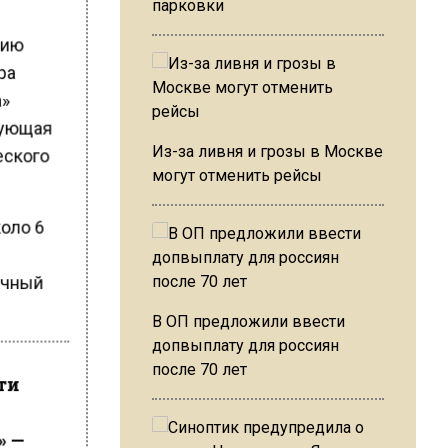
парковки
нию
ра
а»
дующая
Из-за ливня и грозы в Москве
еского
могут отменить рейсы
оло 6
ечный
В ОП предложили ввести
допвыплату для россиян
после 70 лет
сти
» —