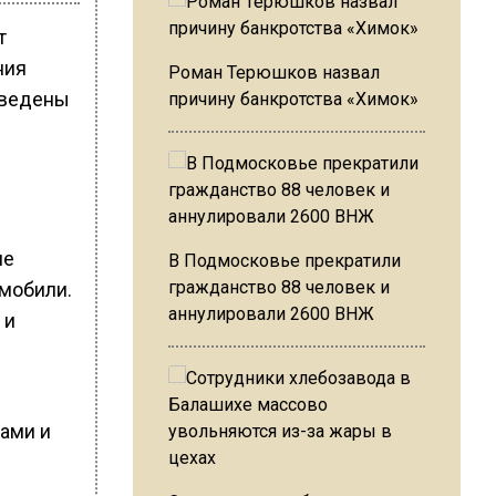
т
ния
Роман Терюшков назвал
иведены
причину банкротства «Химок»
не
В Подмосковье прекратили
гражданство 88 человек и
омобили.
аннулировали 2600 ВНЖ
 и
ами и