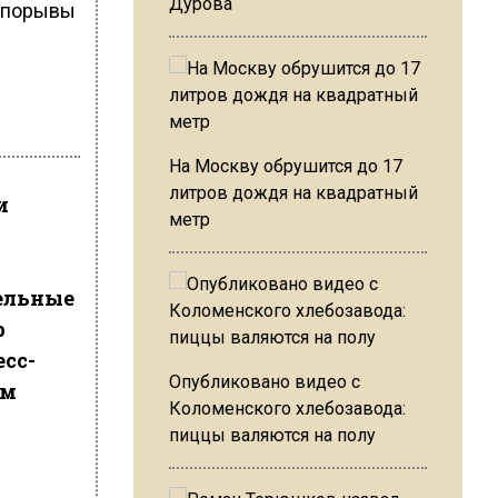
Дурова
и порывы
На Москву обрушится до 17
литров дождя на квадратный
и
метр
ельные
р
сс-
Опубликовано видео с
ам
Коломенского хлебозавода:
пиццы валяются на полу