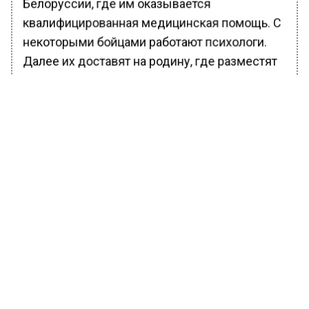
Белоруссии, где им оказывается
квалифицированная медицинская помощь. С
некоторыми бойцами работают психологи.
Далее их доставят на родину, где разместят
по госпиталям для дальнейшего лечения и
реабилитации.
В Минобороны позже с сожалением
отметили, что украинская сторона к
проведению обменов в таком же
оперативном режиме, как Россия, не готова.
Ранее Вести Московского региона
сообщали
, что появились кадры из борта
Москва — Тбилиси, где пассажиры находятся
более 14 часов.