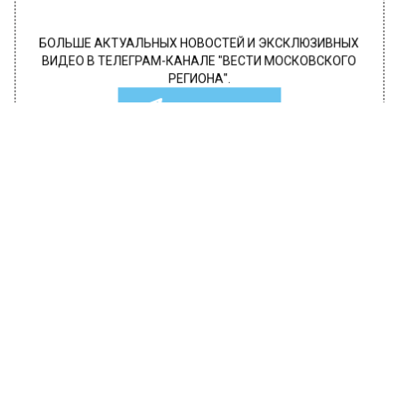
БОЛЬШЕ АКТУАЛЬНЫХ НОВОСТЕЙ И ЭКСКЛЮЗИВНЫХ
ВИДЕО В ТЕЛЕГРАМ-КАНАЛЕ "ВЕСТИ МОСКОВСКОГО
РЕГИОНА".
ПОДПИШИСЬ!
ПОДПИСЫВАЙТЕСЬ НА МОСРЕГИОН:
НОВОСТИ
ДЗЕН
ТЕЛЕГРАМ
Новости СМИ2
ПОПУЛЯРНОЕ
Автор:
Александра Горохова
Минтранс Подмосковья запустил
чат-бот для помощи пассажирам и