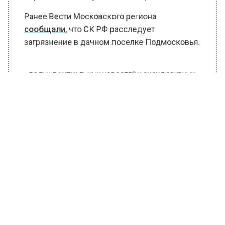
«Причинение смерти по неосторожности».
Ранее Вести Московского региона
сообщали
, что СК РФ расследует
загрязнение в дачном поселке Подмосковья.
БОЛЬШЕ АКТУАЛЬНЫХ НОВОСТЕЙ И ЭКСКЛЮЗИВНЫХ
ВИДЕО В ТЕЛЕГРАМ-КАНАЛЕ "ВЕСТИ МОСКОВСКОГО
РЕГИОНА".
ПОДПИШИСЬ!
ПОДПИСЫВАЙТЕСЬ НА МОСРЕГИОН:
НОВОСТИ
ДЗЕН
ТЕЛЕГРАМ
Новости СМИ2