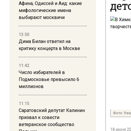
дет
Афина, Одиссей и Аид: какие
мифологические имена
выбирают москвичи
13:50
Дима Билан ответил на
критику концерта в Москве
11:42
Число избирателей в
Подмосковье превысило 6
миллионов
11:15
Саратовский депутат Калинин
Фото: fre
призвал к совести
ветеранское сообщество
18 июня 20