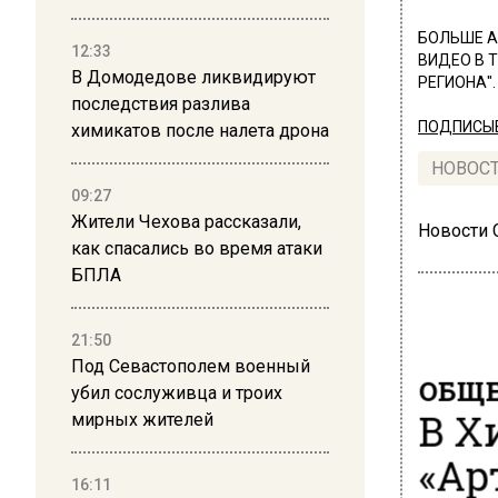
БОЛЬШЕ А
12:33
ВИДЕО В 
В Домодедове ликвидируют
РЕГИОНА".
последствия разлива
ПОДПИСЫВ
химикатов после налета дрона
НОВОС
09:27
Жители Чехова рассказали,
Новости
как спасались во время атаки
БПЛА
21:50
Под Севастополем военный
ОБЩЕ
убил сослуживца и троих
В Х
мирных жителей
«Ар
16:11