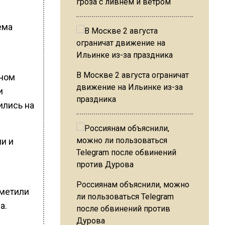
гроза с ливнем и ветром
ема
В Москве 2 августа ограничат
тном
движение на Ильинке из-за
и
праздника
ились на
и и
Россиянам объяснили, можно
тметили
ли пользоваться Telegram
а.
после обвинений против
Дурова