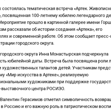
х состоялась тематическая встреча «Артек. Живопис
», посвященная 100-летнему юбилею легендарного де
 Мероприятие прошло в картинной галерее имени Горш
ам рассказали об истории создания «Артека», его
елях и современной работе. Об этом сообщает пресс
трации городского округа.
 городского округа Инна Монастырская подчеркнула
сть юбилейной даты. Встреча была посвящена роли л
и художественных талантов детей. Участникам пред
му «Мир искусства в Артеке», реализуемую
иональными художниками при поддержке государст
-выставочного центра РОСИЗО.
 Валентин Герасимов отметил символичность возвр
 в Россию и его важную роль в патриотическом воспи