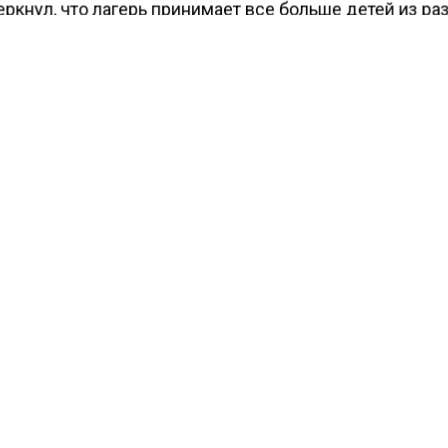
ркнул, что лагерь принимает все больше детей из ра
в страны, включая Химки.
ести Московского региона
сообщали
, что более 220
онов зарегистрировано онлайн в Подмосковье с нача
КТУАЛЬНЫХ НОВОСТЕЙ И ЭКСКЛЮЗИВНЫХ
ПОДПИ
ТЕЛЕГРАМ-КАНАЛЕ "ВЕСТИ МОСКОВСКОГО
АЙТЕСЬ НА МОСРЕГИОН:
ТИ
ДЗЕН
ТЕЛЕГРАМ
 СМИ2