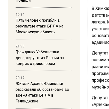
Польши
В Химка
детства
10:34
Пять человек погибли в
лагеря.
результате атаки БПЛА на
участник
Московскую область
основат
админис
21:36
Гражданку Узбекистана
Депутат
депортируют из России за
значимо
коврик с триколором
развити
програм
20:17
професс
Жители Архипо-Осиповки
музейно
рассказали об обстановке во
время атаки БПЛА в
Депутат
Геленджике
«Артека»