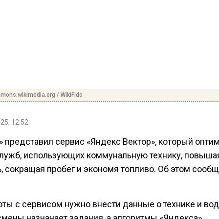
ons.wikimedia.org / WikiFido
25, 12:52
» представил сервис «Яндекс Вектор», который опти
служб, использующих коммунальную технику, повыша
, сокращая пробег и экономя топливо. Об этом сооб
оты с сервисом нужно внести данные о технике и вод
смены назначает задания, а алгоритмы «Яндекса»