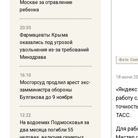
Москве за отравление
ребенка
20:30
Фармацевты Крыма
оказались под угрозой
увольнения из-за требований
Минздрава
Фото: Comm
16:10
18 июня 20
Мосгорсуд продлил арест экс-
«Яндекс
замминистра обороны
Булгакова до 9 ноября
работу 
точность
ТАСС.
12:22
На водоемах Подмосковья за
Для раб
два месяца погибли 55
Мастер 
человек, включая семерых