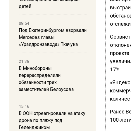
детей
выстраи
обстанов
отслежи
08:54
Под Екатеринбургом взорвали
Сервис 
Mercedes главы
«Уралдронзавода» Ткачука
отклоне
проекте
увеличил
21:38
В Минобороны
17%.
перераспределили
«Яндекс
обязанности трех
заместителей Белоусова
коммерч
количес
15:16
Ранее В
В ООН отреагировали на атаку
100-лети
дрона по пляжу под
Геленджиком