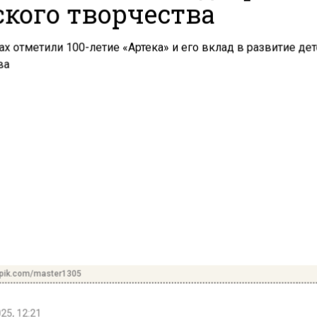
ского творчества
epik.com/master1305
25, 12:21