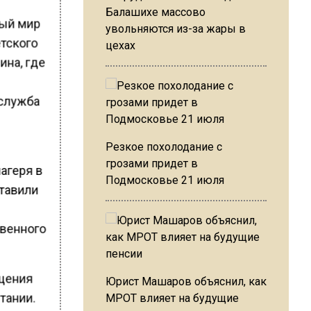
Балашихе массово
ный мир
увольняются из-за жары в
тского
цехах
ина, где
-служба
Резкое похолодание с
грозами придет в
агеря в
Подмосковье 21 июля
ставили
венного
ащения
Юрист Машаров объяснил, как
тании.
МРОТ влияет на будущие