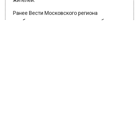
жителей.
Ранее Вести Московского региона
сообщали
, что проливные дожди обрушили
участок объездной дороги в Тучково.
БОЛЬШЕ АКТУАЛЬНЫХ НОВОСТЕЙ И ЭКСКЛЮЗИВНЫХ
ВИДЕО В ТЕЛЕГРАМ-КАНАЛЕ "ВЕСТИ МОСКОВСКОГО
РЕГИОНА".
ПОДПИШИСЬ!
ПОДПИСЫВАЙТЕСЬ НА МОСРЕГИОН:
НОВОСТИ
ДЗЕН
ТЕЛЕГРАМ
Новости СМИ2