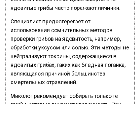
ядовитые грибы часто поражают личинки.
Специалист предостерегает от
использования сомнительных методов
проверки грибов на ядовитость, например,
обработки уксусом или солью. Эти методы не
нейтрализуют токсины, содержащиеся в
ядовитых грибах, таких как бледная поганка,
являющаяся причиной большинства
смертельных отравлений.
Миколог рекомендует собирать только те
грибы, которые внушают уверенность. При
походе в незнакомый лес или при
недостатке опыта лучше обратиться за
помощью к знающему человеку, который
сможет отличить съедобные грибы от