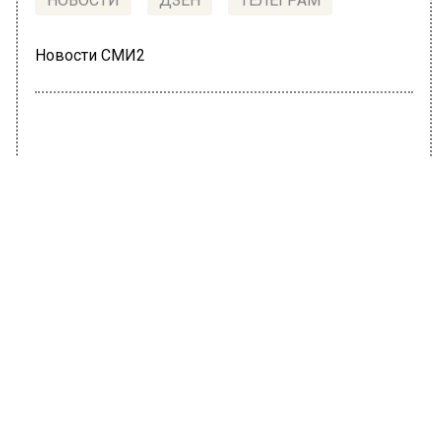
НОВОСТИ
ДЗЕН
ТЕЛЕГРАМ
Новости СМИ2
ПРОИСШЕСТВИЯ
Автор:
Александра Горохова
Силы ПВО уничтожили второй
беспилотник над Подмосковьем
этим утром