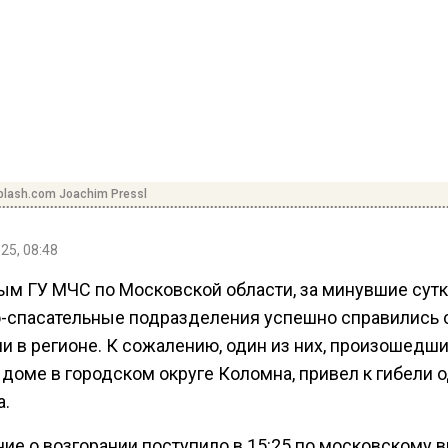
plash.com Joachim Pressl
25, 08:48
ым ГУ МЧС по Московской области, за минувшие сут
-спасательные подразделения успешно справились 
и в регионе. К сожалению, один из них, произошедши
доме в городском округе Коломна, привел к гибели 
а.
ие о возгорании поступило в 15:25 по московскому 