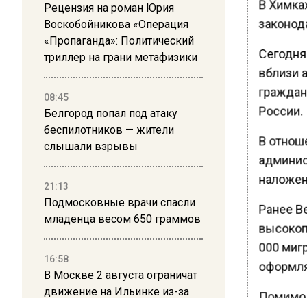
В Химка
Рецензия на роман Юрия
законод
Воскобойникова «Операция
«Пропаганда»: Политический
Сегодня
триллер на грани метафизики
вблизи 
граждан
08:45
России.
Белгород попал под атаку
беспилотников — жители
В отнош
слышали взрывы
админис
наложен
21:13
Подмосковные врачи спасли
Ранее В
младенца весом 650 граммов
высокоп
000 мигр
16:58
оформля
В Москве 2 августа ограничат
движение на Ильинке из-за
Помимо 