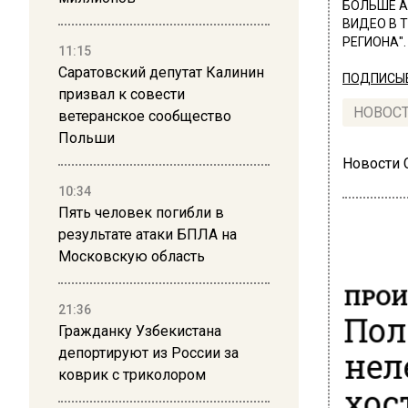
БОЛЬШЕ А
ВИДЕО В 
РЕГИОНА".
11:15
Саратовский депутат Калинин
ПОДПИСЫВ
призвал к совести
НОВОС
ветеранское сообщество
Польши
Новости
10:34
Пять человек погибли в
результате атаки БПЛА на
Московскую область
ПРОИ
21:36
Пол
Гражданку Узбекистана
нел
депортируют из России за
коврик с триколором
хос