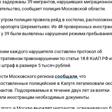
х задержаны 39 мигрантов, нарушивших миграционно
ательство, сообщает полиция Московской области.
 утром полиция провела рейд в хостелах, расположе
аэропорта Шереметьево. Из 48 проверенных иностра
 у 39 были выявлены нарушения режима пребывания
ении каждого нарушителя составлен протокол об
тративном правонарушении по статье 18.8 КоАП РФ и
 штраф в размере 5 тысяч рублей.
ести Московского региона
сообщали
, что
оставленные полицейские в Калуге легализовали ок
антов. Подозреваемые в течение двух лет за взятки
ли иностранцам необходимые документы.
этого, в Москве
выселят
мигрантов, освежевавших б