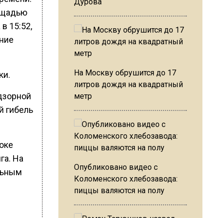
Дурова
ощадью
в 15:52,
ение
На Москву обрушится до 17
ки.
литров дождя на квадратный
дзорной
метр
й гибель
токе
га. На
Опубликовано видео с
льным
Коломенского хлебозавода:
пиццы валяются на полу