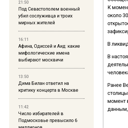
21:50
К момен
Под Севастополем военный
около 3
убил сослуживца и троих
мирных жителей
открытое
зафиксир
16:11
В ликви
Афина, Одиссей и Аид: какие
мифологические имена
В насто
выбирают москвичи
деятель
человек
13:50
Дима Билан ответил на
Ранее В
критику концерта в Москве
столицы
момент 
11:42
данным, 
Число избирателей в
Подмосковье превысило 6
миллионов