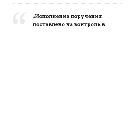
«Исполнение поручения
поставлено на контроль в
центральном аппарате
ведомства», — подчеркнули в
пресс-службе СК РФ.
Ранее Вести Московского региона
сообщали
, что у напавшего на ребенка в
Шереметьево мужчины нашли наркотики.
БОЛЬШЕ АКТУАЛЬНЫХ НОВОСТЕЙ И ЭКСКЛЮЗИВНЫХ
ВИДЕО В ТЕЛЕГРАМ-КАНАЛЕ "ВЕСТИ МОСКОВСКОГО
РЕГИОНА".