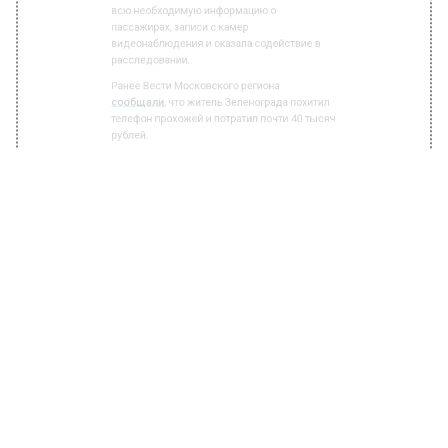
Шереметьево. Воздушная гавань
предоставила правоохранительным органам
всю необходимую информацию о
пассажирах, записи с камер
видеонаблюдения и оказала содействие в
расследовании.
Ранее Вести Московского региона
сообщали
, что житель Зеленограда похитил
телефон прохожей и потратил почти 40 тысяч
рублей.
БОЛЬШЕ АКТУАЛЬНЫХ НОВОСТЕЙ И ЭКСКЛЮЗИВНЫХ
ВИДЕО В ТЕЛЕГРАМ-КАНАЛЕ "ВЕСТИ МОСКОВСКОГО
РЕГИОНА".
ПОДПИШИСЬ!
ПОДПИСЫВАЙТЕСЬ НА МОСРЕГИОН: