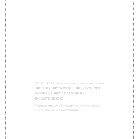
ребенка в Шереметьево не
досматривали
pixabay.com
25 июня 2025, 23:41
В аэропорту Шереметьево сообщили, что
прибывающие в аэропорт пассажиры не
проходят процедуру досмотра, поэтому
сотрудники службы транспортной
безопасности не могли взаимодействовать с