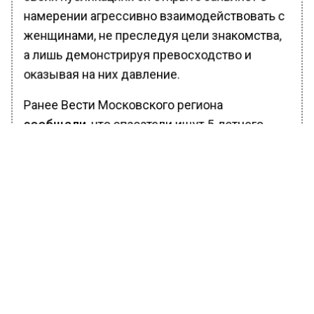
намерении агрессивно взаимодействовать с
женщинами, не преследуя цели знакомства,
а лишь демонстрируя превосходство и
оказывая на них давление.
Ранее Вести Московского региона
сообщали
, что спасатели ищут 5-летнего
ребенка, выпавшего за борт катера в Химках.
За штурвалом катера Chris-Craft Corsair 32
был отец ребенка Олег Ф.
БОЛЬШЕ АКТУАЛЬНЫХ НОВОСТЕЙ И ЭКСКЛЮЗИВНЫХ
ВИДЕО В ТЕЛЕГРАМ-КАНАЛЕ "ВЕСТИ МОСКОВСКОГО
РЕГИОНА".
ПОДПИШИСЬ!