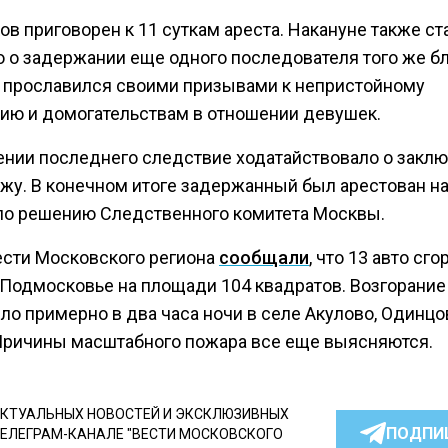
в приговорен к 11 суткам ареста. Накануне также ст
о о задержании еще одного последователя того же бл
 прославился своими призывами к непристойному
ию и домогательствам в отношении девушек.
ении последнего следствие ходатайствовало о закл
ажу. В конечном итоге задержанный был арестован на
по решению Следственного комитета Москвы.
ести Московского региона
сообщали
, что 13 авто сго
 Подмосковье на площади 104 квадратов. Возгорание
ло примерно в два часа ночи в селе Акулово, Одинцо
 Причины масштабного пожара все еще выясняются.
КТУАЛЬНЫХ НОВОСТЕЙ И ЭКСКЛЮЗИВНЫХ
ПОДПИ
ТЕЛЕГРАМ-КАНАЛЕ "ВЕСТИ МОСКОВСКОГО