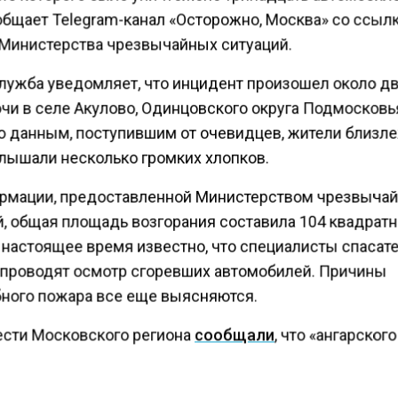
общает Telegram-канал «Осторожно, Москва» со ссыл
Министерства чрезвычайных ситуаций.
лужба уведомляет, что инцидент произошел около д
очи в селе Акулово, Одинцовского округа Подмосковь
о данным, поступившим от очевидцев, жители близ
лышали несколько громких хлопков.
рмации, предоставленной Министерством чрезвыча
й, общая площадь возгорания составила 104 квадрат
В настоящее время известно, что специалисты спасат
проводят осмотр сгоревших автомобилей. Причины
ного пожара все еще выясняются.
ести Московского региона
сообщали
, что «ангарского
» Михаила Попкова осудят за очередное убийство. Ст
, что преступник забил женщину топором 14 лет наза