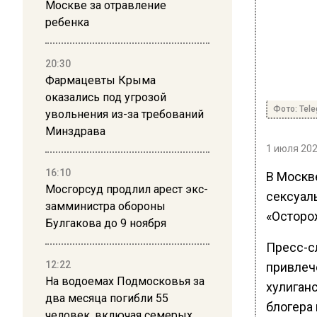
Москве за отравление
ребенка
20:30
Фармацевты Крыма
оказались под угрозой
Фото: Tel
увольнения из-за требований
Минздрава
1 июля 202
16:10
В Москв
Мосгорсуд продлил арест экс-
сексуал
замминистра обороны
«Осторо
Булгакова до 9 ноября
Пресс-с
12:22
привлеч
На водоемах Подмосковья за
хулиган
два месяца погибли 55
блогера 
человек, включая семерых