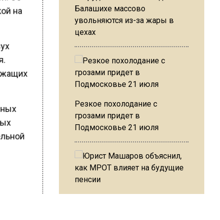
Балашихе массово
кой на
увольняются из-за жары в
цехах
вух
я.
лежащих
Резкое похолодание с
йных
грозами придет в
ных
Подмосковье 21 июля
ельной
ало
Юрист Машаров объяснил, как
МРОТ влияет на будущие
д в