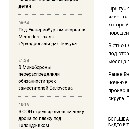
детей
Прыгунко
известн
08:54
который
Под Екатеринбургом взорвали
поведен
Mercedes главы
«Уралдронзавода» Ткачука
В отнош
под стр
21:38
месяца 
В Минобороны
Ранее В
перераспределили
обязанности трех
ночью в
заместителей Белоусова
произош
округа.
15:16
В ООН отреагировали на атаку
дрона по пляжу под
БОЛЬШЕ А
Геленджиком
ВИДЕО В 