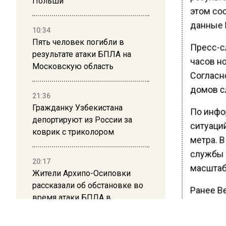
Польши
этом со
данные 
10:34
Пять человек погибли в
Пресс-с
результате атаки БПЛА на
часов н
Московскую область
Согласн
домов с
21:36
Гражданку Узбекистана
По инфо
депортируют из России за
ситуаци
коврик с триколором
метра. 
службы 
20:17
масштаб
Жители Архипо-Осиповки
рассказали об обстановке во
Ранее В
время атаки БПЛА в
маньяка
Геленджике
известно