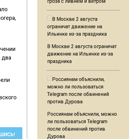
гроза с ливнем и ветром
ало
огера,
В Москве 2 августа ограничат
ючении
движение на Ильинке из-за
 два
праздника
рели
вского
Россиянам объяснили, можно
ли пользоваться Telegram
после обвинений против
ШИСЬ!
Дурова