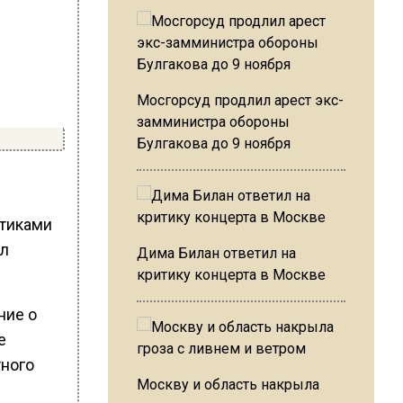
Мосгорсуд продлил арест экс-
замминистра обороны
Булгакова до 9 ноября
ктиками
ал
Дима Билан ответил на
критику концерта в Москве
ние о
е
тного
Москву и область накрыла