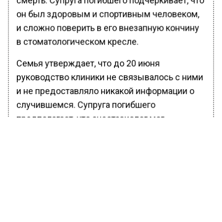
он был здоровым и спортивным человеком,
и сложно поверить в его внезапную кончину
в стоматологическом кресле.
Семья утверждает, что до 20 июня
руководство клиники не связывалось с ними
и не предоставляло никакой информации о
случившемся. Супруга погибшего
предполагает, что анестезиолог мог
допустить ошибку во время интубации.
После трагедии коллеги мужчины по
волейбольной лиге, которую он основал,
выразили свое возмущение в социальных
сетях, однако их комментарии были удалены,
а аккаунт супруги погибшего заблокирован. В