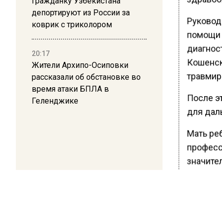
Гражданку Узбекистана
депортируют из России за
Руковод
коврик с триколором
помощи 
диагнос
20:17
Кошенск
Жители Архипо-Осиповки
травмир
рассказали об обстановке во
время атаки БПЛА в
После э
Геленджике
для дал
Мать ре
професс
значител
более пя
Министе
жителям