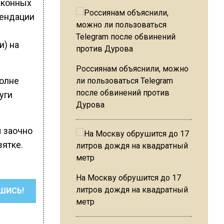
аконных
мендации
и) на
Россиянам объяснили, можно
волне
ли пользоваться Telegram
после обвинений против
уги
Дурова
ы заочно
зятке.
На Москву обрушится до 17
литров дождя на квадратный
ШИСЬ!
метр