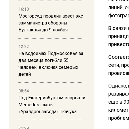
линий, 
16:10
фотогра
Мосгорсуд продлил арест экс-
замминистра обороны
В связи 
Булгакова до 9 ноября
принадл
привест
12:22
На водоемах Подмосковья за
Соответ
два месяца погибли 55
сети, п
человек, включая семерых
провисан
детей
Однако, 
08:54
развива
Под Екатеринбургом взорвали
еще в 90
Mercedes главы
километ
«Уралдронзавода» Ткачука
проблем
21:38