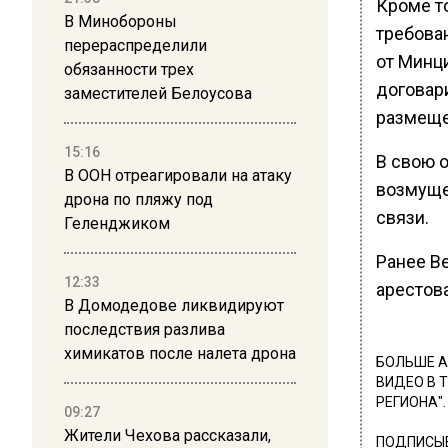
Кроме т
В Минобороны
требова
перераспределили
от Минц
обязанности трех
договар
заместителей Белоусова
размеще
15:16
В свою о
В ООН отреагировали на атаку
возмуще
дрона по пляжу под
связи.
Геленджиком
Ранее В
12:33
арестова
В Домодедове ликвидируют
последствия разлива
химикатов после налета дрона
БОЛЬШЕ А
ВИДЕО В 
РЕГИОНА".
09:27
Жители Чехова рассказали,
ПОДПИСЫВ