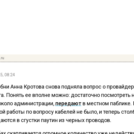
.ru
5, 08:24
обни Анна Кротова снова подняла вопрос о провайдер
а. Понять ее вполне можно: достаточно посмотреть 
около администрации,
передают
в местном паблике.
й работы по вопросу кабелей не было, и теперь сто
аются в сгустки паутин из черных проводов.
бах скапливается огромное количество уже недейст