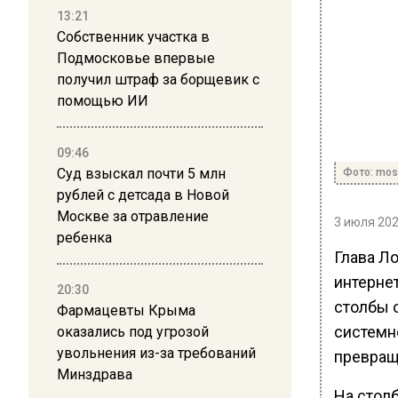
13:21
Собственник участка в
Подмосковье впервые
получил штраф за борщевик с
помощью ИИ
09:46
Суд взыскал почти 5 млн
Фото: mos
рублей с детсада в Новой
Москве за отравление
3 июля 202
ребенка
Глава Л
интернет
20:30
столбы 
Фармацевты Крыма
системно
оказались под угрозой
увольнения из-за требований
превращ
Минздрава
На стол