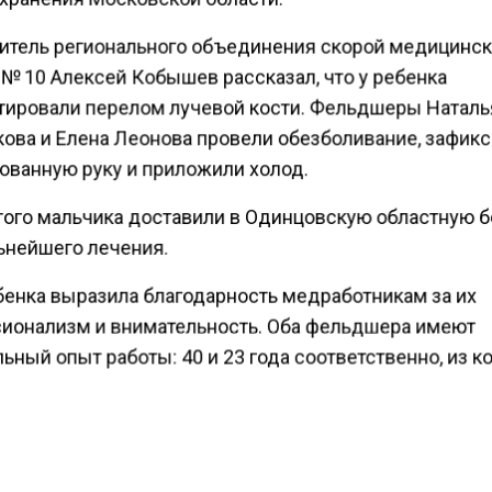
итель регионального объединения скорой медицинс
№ 10 Алексей Кобышев рассказал, что у ребенка
тировали перелом лучевой кости. Фельдшеры Наталь
ова и Елена Леонова провели обезболивание, зафик
ованную руку и приложили холод.
того мальчика доставили в Одинцовскую областную 
ьнейшего лечения.
бенка выразила благодарность медработникам за их
ионализм и внимательность. Оба фельдшера имеют
ьный опыт работы: 40 и 23 года соответственно, из 
ти лет они трудятся в службе скорой помощи.
рство здравоохранения Московской области напоми
 региона о возможности пройти бесплатную