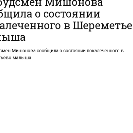
бщила о состоянии
алеченного в Шереметь
лыша