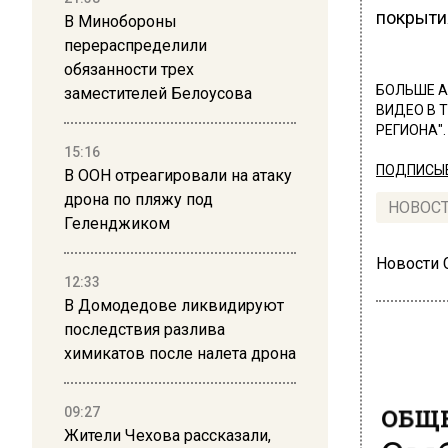
покрыти
В Минобороны
перераспределили
обязанности трех
БОЛЬШЕ А
заместителей Белоусова
ВИДЕО В 
РЕГИОНА".
15:16
ПОДПИСЫВ
В ООН отреагировали на атаку
дрона по пляжу под
НОВОС
Геленджиком
Новости
12:33
В Домодедове ликвидируют
последствия разлива
химикатов после налета дрона
ОБЩЕ
09:27
Омб
Жители Чехова рассказали,