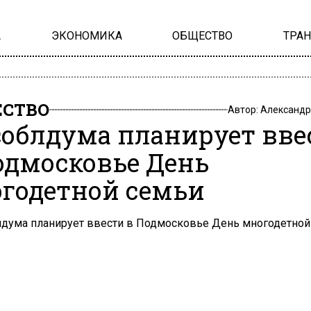
А
ЭКОНОМИКА
ОБЩЕСТВО
ТРА
СТВО
Автор:
Александр
облдума планирует вве
одмосковье День
годетной семьи