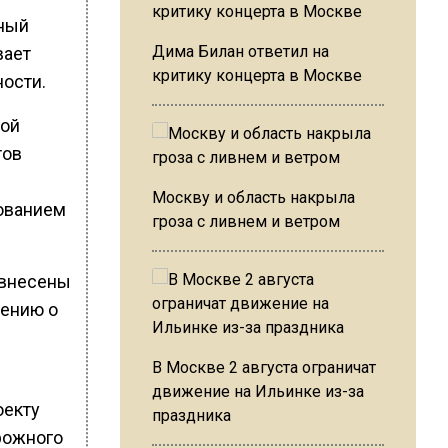
ный
Дима Билан ответил на
вает
критику концерта в Москве
ости.
ной
тов
Москву и область накрыла
рованием
гроза с ливнем и ветром
 внесены
шению о
В Москве 2 августа ограничат
движение на Ильинке из-за
оекту
праздника
рожного