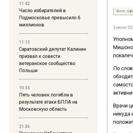
11:42
Число избирателей в
Фото: Оф
Подмосковье превысило 6
миллионов
3 июля 202
Уполном
11:15
Мишонов
Саратовский депутат Калинин
покалеч
призвал к совести
ветеранское сообщество
По слов
Польши
обходит
самостоя
10:34
активни
Пять человек погибли в
результате атаки БПЛА на
Врачи ц
Московскую область
никуда н
положит
21:36