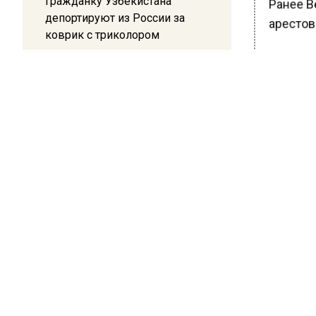
Гражданку Узбекистана
Ранее В
депортируют из России за
арестова
коврик с триколором
20:17
БОЛЬШЕ А
Жители Архипо-Осиповки
ВИДЕО В 
РЕГИОНА".
рассказали об обстановке во
время атаки БПЛА в
ПОДПИСЫВ
Геленджике
НОВОС
Новости
ОБЩЕ