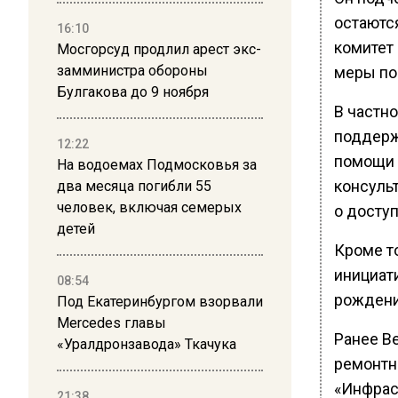
остаютс
16:10
комитет
Мосгорсуд продлил арест экс-
замминистра обороны
меры по
Булгакова до 9 ноября
В частн
поддерж
12:22
помощи 
На водоемах Подмосковья за
консуль
два месяца погибли 55
человек, включая семерых
о досту
детей
Кроме т
инициат
08:54
рождени
Под Екатеринбургом взорвали
Mercedes главы
Ранее В
«Уралдронзавода» Ткачука
ремонтн
«Инфрас
21:38