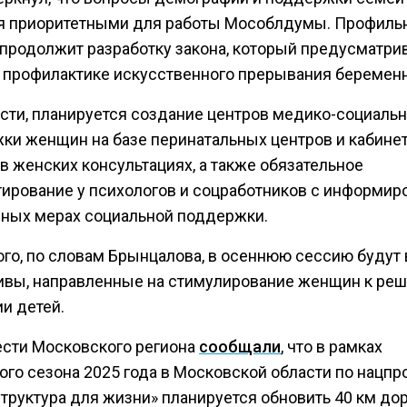
я приоритетными для работы Мособлдумы. Профиль
 продолжит разработку закона, который предусматри
 профилактике искусственного прерывания беременн
ости, планируется создание центров медико-социаль
ки женщин на базе перинатальных центров и кабине
в женских консультациях, а также обязательное
тирование у психологов и соцработников с информи
пных мерах социальной поддержки.
ого, по словам Брынцалова, в осеннюю сессию будут
ивы, направленные на стимулирование женщин к ре
и детей.
ести Московского региона
сообщали
, что в рамках
ого сезона 2025 года в Московской области по нацпр
труктура для жизни» планируется обновить 40 км до