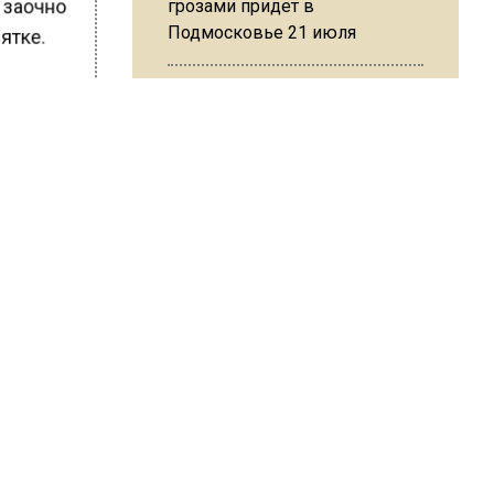
грозами придет в
ы заочно
Подмосковье 21 июля
зятке.
ШИСЬ!
Юрист Машаров объяснил, как
МРОТ влияет на будущие
пенсии
МЧС предупредило об
опасности купания при
 Слепцова
перепаде температуры в 10