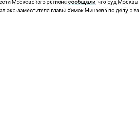
ести Московского региона
сообщали
, что суд Москв
л экс-заместителя главы Химок Минаева по делу о в
КТУАЛЬНЫХ НОВОСТЕЙ И ЭКСКЛЮЗИВНЫХ
ПОДПИ
ТЕЛЕГРАМ-КАНАЛЕ "ВЕСТИ МОСКОВСКОГО
АЙТЕСЬ НА МОСРЕГИОН:
ТИ
ДЗЕН
ТЕЛЕГРАМ
 СМИ2
СТВО
Автор:
Анфиса