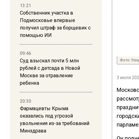
13:21
Собственник участка в
Подмосковье впервые
получил штраф за борщевик с
помощью ИИ
09:46
Суд взыскал почти 5 млн
Фото: free
рублей с детсада в Новой
Москве за отравление
3 июля 202
ребенка
Московс
рассмот
20:30
праздни
Фармацевты Крыма
городск
оказались под угрозой
увольнения из-за требований
парламе
Минздрава
Он подч