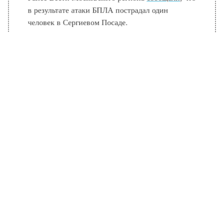
Ранее Вести Московского региона
сообщали
, что
в результате атаки БПЛА пострадал один
человек в Сергиевом Посаде.
БОЛЬШЕ АКТУАЛЬНЫХ НОВОСТЕЙ И ЭКСКЛЮЗИВНЫХ
ВИДЕО В ТЕЛЕГРАМ-КАНАЛЕ "ВЕСТИ МОСКОВСКОГО
РЕГИОНА".
ПОДПИШИСЬ!
ПОДПИСЫВАЙТЕСЬ НА МОСРЕГИОН:
НОВОСТИ
ДЗЕН
ТЕЛЕГРАМ
Новости СМИ2