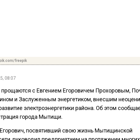
pik.com/freepik
5, 08:07
прощаются с Евгением Егоровичем Прохоровым, П
ином и Заслуженным энергетиком, внесшим неоцен
развитие электроэнергетики района. Об этом сообща
трация города Мытищи.
 Егорович, посвятивший свою жизнь Мытищинской
сети, руководил предприятием на протяжении многих 