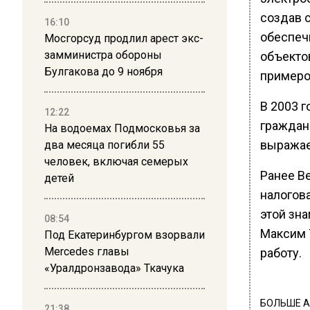
создав 
16:10
обеспеч
Мосгорсуд продлил арест экс-
замминистра обороны
объекто
Булгакова до 9 ноября
примеро
В 2003 
12:22
граждан
На водоемах Подмосковья за
выражае
два месяца погибли 55
человек, включая семерых
Ранее В
детей
налогов
этой зн
08:54
Максим 
Под Екатеринбургом взорвали
Mercedes главы
работу.
«Уралдронзавода» Ткачука
БОЛЬШЕ А
21:38