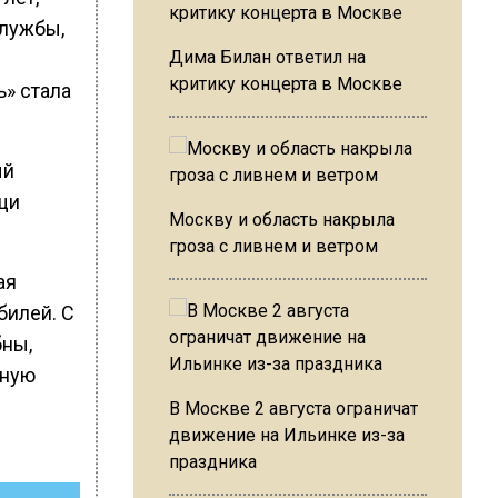
службы,
Дима Билан ответил на
критику концерта в Москве
ь» стала
ый
щи
Москву и область накрыла
гроза с ливнем и ветром
ая
билей. С
бны,
нную
В Москве 2 августа ограничат
движение на Ильинке из-за
праздника