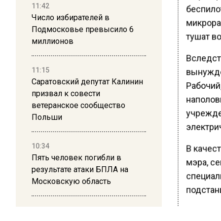
11:42
беспило
Число избирателей в
микрора
Подмосковье превысило 6
тушат во
миллионов
Вследст
11:15
вынужде
Саратовский депутат Калинин
Рабочий,
призвал к совести
наполов
ветеранское сообщество
учрежде
Польши
электри
10:34
В качест
Пять человек погибли в
мэра, с
результате атаки БПЛА на
специал
Московскую область
подстан
21:36
Ранее В