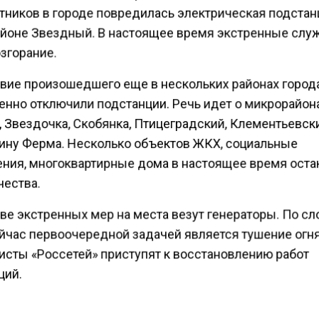
тников в городе повредилась электрическая подстан
йоне Звездный. В настоящее время экстренные сл
згорание.
вие произошедшего еще в нескольких районах город
нно отключили подстанции. Речь идет о микрорайон
 Звездочка, Скобянка, Птицеградский, Клементьевск
ину Ферма. Несколько объектов ЖКХ, социальные
ния, многоквартирные дома в настоящее время оста
чества.
ве экстренных мер на места везут генераторы. По с
ейчас первоочередной задачей является тушение огня
исты «Россетей» приступят к восстановлению работ
ций.
ести Московского региона
сообщали
, что в результат