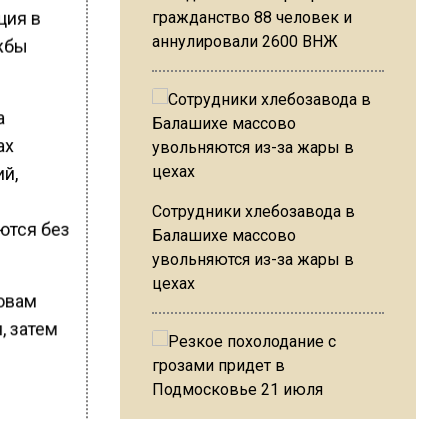
ция в
гражданство 88 человек и
аннулировали 2600 ВНЖ
ужбы
а
ах
ий,
Сотрудники хлебозавода в
ются без
Балашихе массово
увольняются из-за жары в
цехах
ловам
, затем
е атаки
Резкое похолодание с