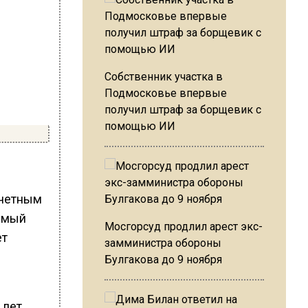
Собственник участка в
Подмосковье впервые
получил штраф за борщевик с
помощью ИИ
очетным
имый
Мосгорсуд продлил арест экс-
ет
замминистра обороны
Булгакова до 9 ноября
лет,