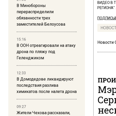
ВИДЕО В 
В Минобороны
РЕГИОНА".
перераспределили
обязанности трех
ПОДПИСЫВ
заместителей Белоусова
НОВОС
15:16
Новости
В ООН отреагировали на атаку
дрона по пляжу под
Геленджиком
12:33
ПРОИ
В Домодедове ликвидируют
Мэр
последствия разлива
химикатов после налета дрона
Сер
нес
09:27
Жители Чехова рассказали,