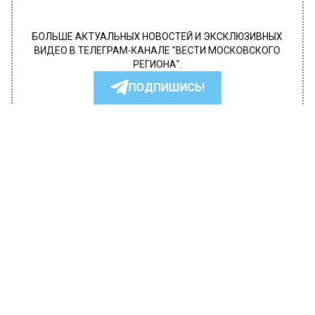
БОЛЬШЕ АКТУАЛЬНЫХ НОВОСТЕЙ И ЭКСКЛЮЗИВНЫХ
ВИДЕО В ТЕЛЕГРАМ-КАНАЛЕ "ВЕСТИ МОСКОВСКОГО
РЕГИОНА".
ПОДПИШИСЬ!
ПОДПИСЫВАЙТЕСЬ НА МОСРЕГИОН:
НОВОСТИ
ДЗЕН
ТЕЛЕГРАМ
Новости СМИ2
ОБЩЕСТВО
Автор:
Анна Мигинеишвили
Аэропорт Домодедово работает в
штатно на фоне ограничения