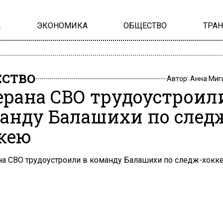
А
ЭКОНОМИКА
ОБЩЕСТВО
ТРА
СТВО
Автор:
Анна Миг
ерана СВО трудоустроил
анду Балашихи по след
кею