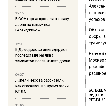
Алексан
протезир
15:16
В ООН отреагировали на атаку
успехов 
дрона по пляжу под
Об этом 
Геленджиком
сборы, 
тренируе
12:33
В Домодедове ликвидируют
Ранее В
последствия разлива
Москве 
химикатов после налета дрона
российс
расшире
09:27
Жители Чехова рассказали,
как спасались во время атаки
БОЛЬШЕ А
БПЛА
ВИДЕО В 
РЕГИОНА".
21:50