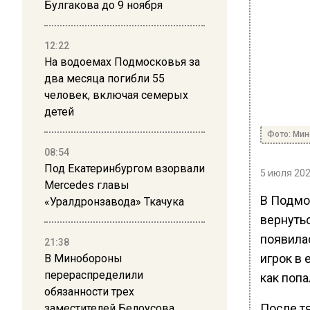
Булгакова до 9 ноября
12:22
На водоемах Подмосковья за
два месяца погибли 55
человек, включая семерых
детей
Фото: Ми
08:54
Под Екатеринбургом взорвали
5 июля 202
Mercedes главы
В Подмо
«Уралдронзавода» Ткачука
вернуть
появила
21:38
игрок в 
В Минобороны
перераспределили
как попа
обязанности трех
После т
заместителей Белоусова