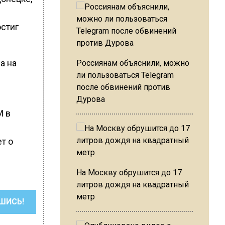
остиг
а на
Россиянам объяснили, можно
ли пользоваться Telegram
после обвинений против
Дурова
M в
т о
На Москву обрушится до 17
литров дождя на квадратный
метр
ШИСЬ!