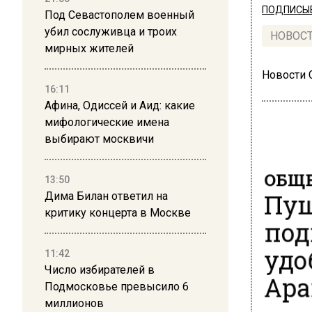
ПОДПИСЫВ
Под Севастополем военный
убил сослуживца и троих
НОВОС
мирных жителей
Новости
16:11
Афина, Одиссей и Аид: какие
мифологические имена
выбирают москвичи
ОБЩЕ
13:50
Пущ
Дима Билан ответил на
критику концерта в Москве
под
удо
11:42
Число избирателей в
Ар
Подмосковье превысило 6
миллионов