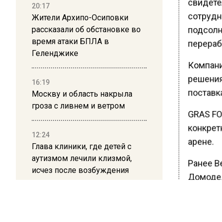
свидете
20:17
сотрудн
Жители Архипо-Осиповки
подсолн
рассказали об обстановке во
время атаки БПЛА в
перераб
Геленджике
Компани
решения
16:19
поставк
Москву и область накрыла
гроза с ливнем и ветром
GRAS FO
конкрет
12:24
арене.
Глава клиники, где детей с
аутизмом лечили клизмой,
Ранее В
исчез после возбуждения
Домодед
дела
операци
огранич
12:15