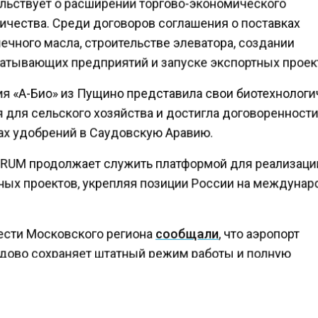
льствует о расширении торгово-экономического
ичества. Среди договоров соглашения о поставках
ечного масла, строительстве элеватора, создании
атывающих предприятий и запуске экспортных проек
я «А-Био» из Пущино представила свои биотехнолог
 для сельского хозяйства и достигла договоренности
ах удобрений в Саудовскую Аравию.
RUM продолжает служить платформой для реализац
ных проектов, укрепляя позиции России на междуна
ести Московского региона
сообщали
, что аэропорт
ово сохраняет штатный режим работы и полную
онную готовность, несмотря на введение временных
ений на полеты в столичном регионе.