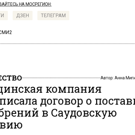
АЙТЕСЬ НА МОСРЕГИОН:
ТИ
ДЗЕН
ТЕЛЕГРАМ
 СМИ2
СТВО
Автор:
Анна Миг
инская компания
писала договор о постав
брений в Саудовскую
авию