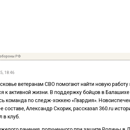
нобороны РФ
5, 18:46
сковье ветеранам СВО помогают найти новую работу 
ся к активной жизни. В поддержку бойцов в Балашихе
сь команда по следж-хоккею «Гвардия». Новоиспеч
ее составе, Александр Скорик, рассказал 360.ru истор
л в клуб.
яжелого ранения, полученного при защите Родины в 