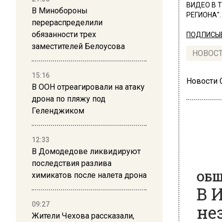
ВИДЕО В 
В Минобороны
РЕГИОНА".
перераспределили
обязанности трех
ПОДПИСЫВ
заместителей Белоусова
НОВОС
15:16
Новости
В ООН отреагировали на атаку
дрона по пляжу под
Геленджиком
12:33
ОБЩЕ
В Домодедове ликвидируют
В И
последствия разлива
химикатов после налета дрона
нез
объ
09:27
Жители Чехова рассказали,