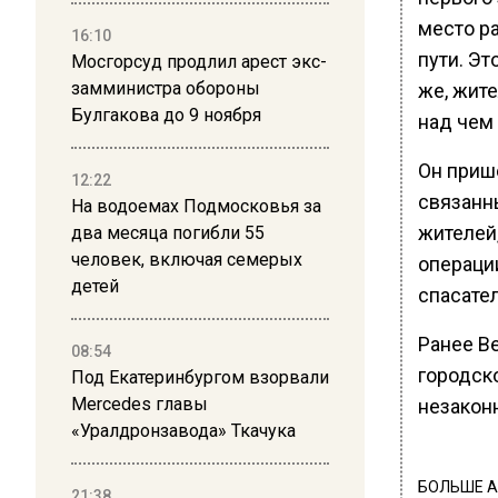
место ра
16:10
пути. Эт
Мосгорсуд продлил арест экс-
замминистра обороны
же, жите
Булгакова до 9 ноября
над чем
Он прише
12:22
связанн
На водоемах Подмосковья за
жителей
два месяца погибли 55
человек, включая семерых
операци
детей
спасател
Ранее В
08:54
городск
Под Екатеринбургом взорвали
Mercedes главы
незакон
«Уралдронзавода» Ткачука
БОЛЬШЕ А
21:38