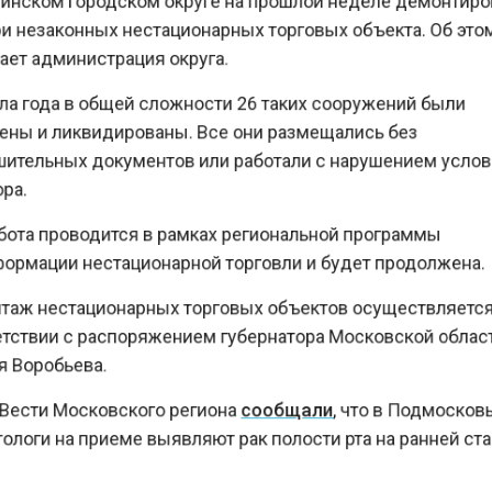
 незаконных нестационарных торговых объекта. Об э
т администрация округа.
а года в общей сложности 26 таких сооружений были
ы и ликвидированы. Все они размещались без
тельных документов или работали с нарушением усл
а.
ота проводится в рамках региональной программы
рмации нестационарной торговли и будет продолжен
ж нестационарных торговых объектов осуществляет
ствии с распоряжением губернатора Московской обл
Воробьева.
ести Московского региона
сообщали
, что в Подмоск
оги на приеме выявляют рак полости рта на ранней с