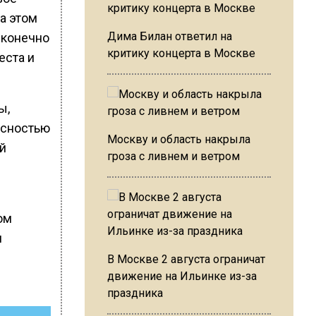
а этом
Дима Билан ответил на
, конечно
критику концерта в Москве
еста и
ы,
асностью
Москву и область накрыла
й
гроза с ливнем и ветром
ом
и
В Москве 2 августа ограничат
движение на Ильинке из-за
праздника