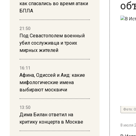
как спасались во время атаки
БПЛА
21:50
Под Севастополем военный
убил сослуживца и троих
мирных жителей
16:11
Афина, Одиссей и Аид: какие
мифологические имена
выбирают москвичи
Фото: Общ
13:50
Дима Билан ответил на
8 июля 202
критику концерта в Москве
В Истри