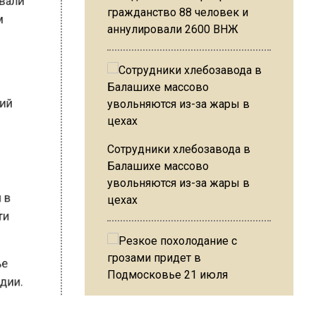
том
гражданство 88 человек и
аннулировали 2600 ВНЖ
овий
Сотрудники хлебозавода в
Балашихе массово
а.
увольняются из-за жары в
цехах
ся в
асти
овье
тадии.
Резкое похолодание с