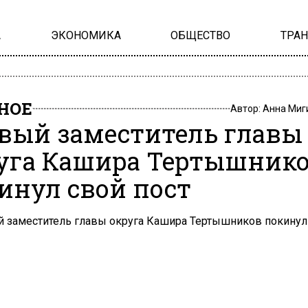
А
ЭКОНОМИКА
ОБЩЕСТВО
ТРА
НОЕ
Автор:
Анна Миг
вый заместитель главы
уга Кашира Тертышник
инул свой пост