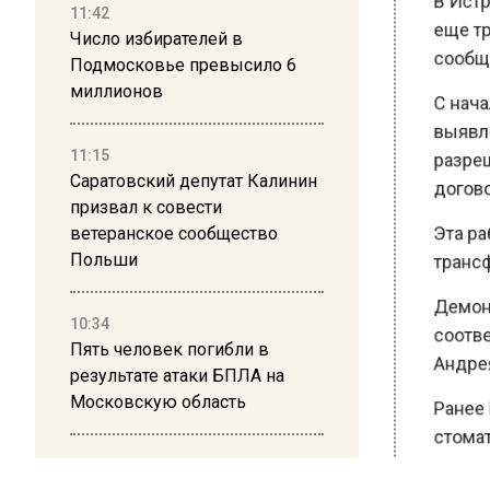
11:42
еще три
Число избирателей в
сообщае
Подмосковье превысило 6
миллионов
С начал
выявлен
11:15
разреши
Саратовский депутат Калинин
договор
призвал к совести
ветеранское сообщество
Эта раб
Польши
трансфо
Демонта
10:34
соответ
Пять человек погибли в
результате атаки БПЛА на
Андрея 
Московскую область
Ранее В
стоматол
21:36