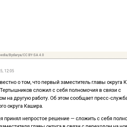
pedia/Bydarya/CC BY-SA 4.0
5, 12:05
вестно о том, что первый заместитель главы округа 
 Тертышников сложил с себя полномочия в связи с
ом на другую работу. Об этом сообщает пресс-служб
го округа Кашира.
 я принял непростое решение — сложить с себя полн
заместителя главы округа в связи с переходом на но