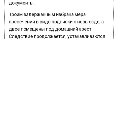
документы.
Троим задержанным избрана мера
пресечения в виде подписки о невыезде, а
двое помещены под домашний арест.
Следствие продолжается, устанавливаются
возможные соучастники преступления.
Ранее Вести Московского региона
сообщали
, что подмосковная АЗС стала
местом облавы на юных гонщиков на
питбайках.
БОЛЬШЕ АКТУАЛЬНЫХ НОВОСТЕЙ И ЭКСКЛЮЗИВНЫХ
ВИДЕО В ТЕЛЕГРАМ-КАНАЛЕ "ВЕСТИ МОСКОВСКОГО
РЕГИОНА".
ПОДПИШИСЬ!