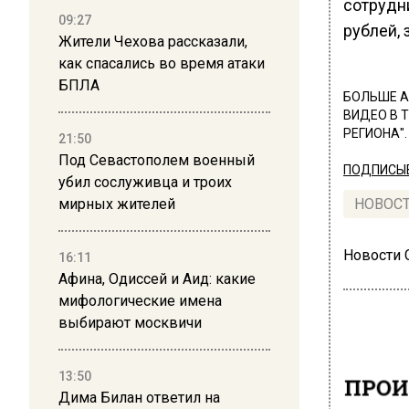
сотрудн
09:27
рублей, 
Жители Чехова рассказали,
как спасались во время атаки
БПЛА
БОЛЬШЕ А
ВИДЕО В 
РЕГИОНА".
21:50
Под Севастополем военный
ПОДПИСЫВ
убил сослуживца и троих
мирных жителей
НОВОС
Новости
16:11
Афина, Одиссей и Аид: какие
мифологические имена
выбирают москвичи
13:50
ПРОИ
Дима Билан ответил на