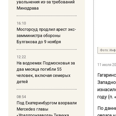
увольнения из-за требований
Минздрава
16:10
Мосгорсуд продлил арест экс-
замминистра обороны
Булгакова до 9 ноября
Фото: Ин
12:22
На водоемах Подмосковья за
11 июля 20
два месяца погибли 55
Гагарин
человек, включая семерых
детей
Западно
изнасил
году (п. 
08:54
Под Екатеринбургом взорвали
По данн
Mercedes главы
овраге 
«Уралдронзавода» Ткачука