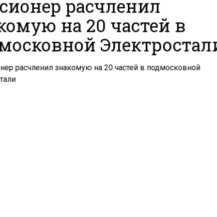
сионер расчленил
комую на 20 частей в
московной Электростал