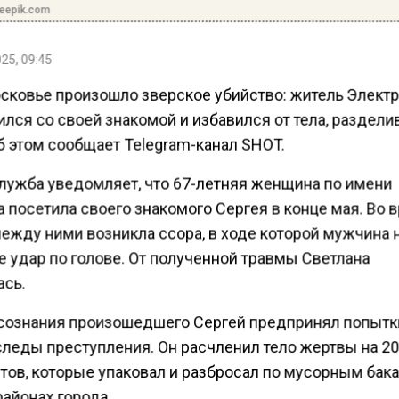
reepik.com
25, 09:45
сковье произошло зверское убийство: житель Элект
лся со своей знакомой и избавился от тела, разделив
б этом сообщает Telegram-канал SHOT.
лужба уведомляет, что 67-летняя женщина по имени
 посетила своего знакомого Сергея в конце мая. Во 
между ними возникла ссора, в ходе которой мужчина 
 удар по голове. От полученной травмы Светлана
ась.
сознания произошедшего Сергей предпринял попытк
следы преступления. Он расчленил тело жертвы на 2
тов, которые упаковал и разбросал по мусорным бак
айонах города.