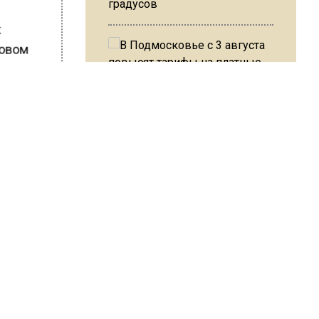
градусов
к
довом
рдила их
В Подмосковье с 3 августа
вшихся
повысят тарифы на платные
в
парковки
Из-за ливня и грозы в Москве
могут отменить рейсы
ШИСЬ!