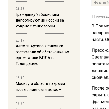
Фото: ru.f
21:36
Гражданку Узбекистана
11 июля 20
депортируют из России за
В Подмо
коврик с триколором
расправи
части. О
20:17
Жители Архипо-Осиповки
Пресс-с
рассказали об обстановке во
Светлана
время атаки БПЛА в
визита 
Геленджике
женщине
скончал
16:19
Москву и область накрыла
После о
гроза с ливнем и ветром
скрыть 
фрагмен
12:24
разных р