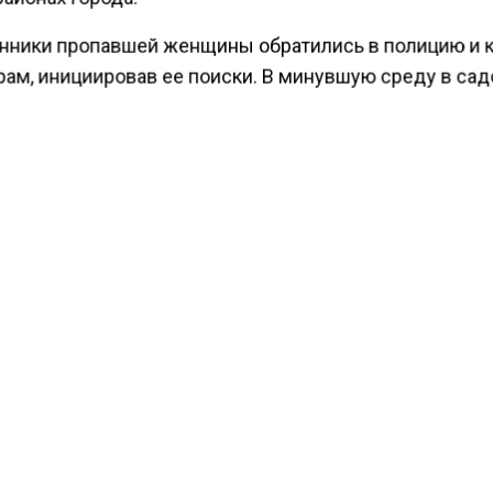
нники пропавшей женщины обратились в полицию и 
рам, инициировав ее поиски. В минувшую среду в са
естве были обнаружены останки, экспертиза подтве
ежность к разыскиваемой Светлане.
ьтате оперативно-розыскных мероприятий, продолжа
 месяца, подозреваемый был задержан и признался 
ом. Ранее мужчина не привлекался к уголовной
енности, однако в 2017 году в отношении него было
ено административное дело за нанесение побоев.
ести Московского региона
сообщали
, что в Дмитрове
нулась полицейская машина после ДТП с иномаркой.
КТУАЛЬНЫХ НОВОСТЕЙ И ЭКСКЛЮЗИВНЫХ
ПОДПИ
ТЕЛЕГРАМ-КАНАЛЕ "ВЕСТИ МОСКОВСКОГО