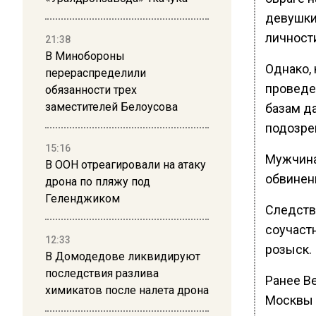
девушки
личност
21:38
В Минобороны
Однако, 
перераспределили
проведе
обязанности трех
заместителей Белоусова
базам д
подозре
15:16
Мужчина
В ООН отреагировали на атаку
обвинен
дрона по пляжу под
Геленджиком
Следств
соучаст
12:33
розыск.
В Домодедове ликвидируют
последствия разлива
Ранее В
химикатов после налета дрона
Москвы 