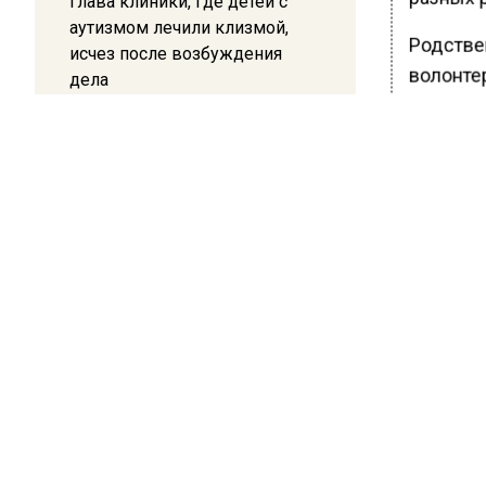
Глава клиники, где детей с
аутизмом лечили клизмой,
Родстве
исчез после возбуждения
волонте
дела
товарищ
принадл
12:15
Рецензия на роман Юрия
В резул
Воскобойникова «Операция
полтора
«Пропаганда»: Политический
содеянн
триллер на грани метафизики
ответств
возбужд
Ранее В
перевер
БОЛЬШЕ А
ВИДЕО В 