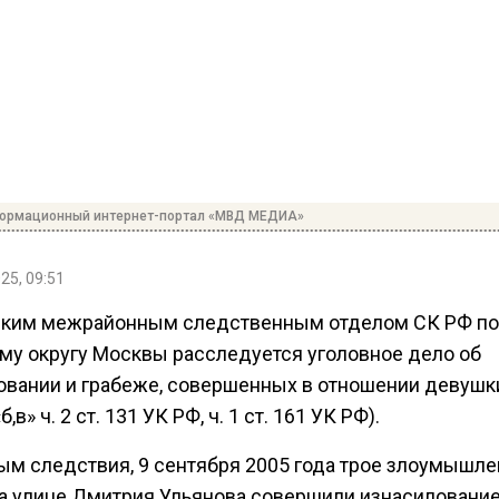
формационный интернет-портал «МВД МЕДИА»
25, 09:51
ским межрайонным следственным отделом СК РФ по
му округу Москвы расследуется уголовное дело об
овании и грабеже, совершенных в отношении девушки
«б,в» ч. 2 ст. 131 УК РФ, ч. 1 ст. 161 УК РФ).
ым следствия, 9 сентября 2005 года трое злоумышле
на улице Дмитрия Ульянова совершили изнасиловани