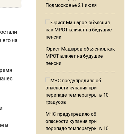
Подмосковье 21 июля
ростали
 его на
Юрист Машаров объяснил, как
МРОТ влияет на будущие
пенсии
время
нанес
и
МЧС предупредило об
0
опасности купания при
ам в
перепаде температуры в 10