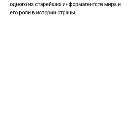
одного из старейших информагентств мира и
его роли в истории страны.
БОЛЬШЕ АКТУАЛЬНЫХ НОВОСТЕЙ И ЭКСКЛЮЗИВНЫХ
ВИДЕО В ТЕЛЕГРАМ-КАНАЛЕ "ВЕСТИ МОСКОВСКОГО
РЕГИОНА".
ПОДПИШИСЬ!
ПОДПИСЫВАЙТЕСЬ НА МОСРЕГИОН:
НОВОСТИ
ДЗЕН
ТЕЛЕГРАМ
Новости СМИ2
ОБЩЕСТВО
Автор:
Анна Мигинеишвили