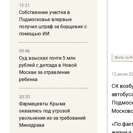
13:21
Собственник участка в
Подмосковье впервые
получил штраф за борщевик с
помощью ИИ
09:46
Суд взыскал почти 5 млн
Фото: ru.f
рублей с детсада в Новой
Москве за отравление
12 июля 20
ребенка
СК возб
автобуса
20:30
Подмоск
Фармацевты Крыма
Московс
оказались под угрозой
увольнения из-за требований
«По фак
Минздрава
жизни и