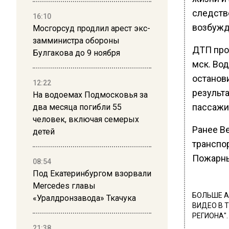
следств
16:10
возбужд
Мосгорсуд продлил арест экс-
замминистра обороны
ДТП про
Булгакова до 9 ноября
мск. Вод
останови
12:22
результа
На водоемах Подмосковья за
пассажи
два месяца погибли 55
человек, включая семерых
Ранее В
детей
транспо
Пожарны
08:54
Под Екатеринбургом взорвали
Mercedes главы
БОЛЬШЕ А
«Уралдронзавода» Ткачука
ВИДЕО В 
РЕГИОНА".
21:38