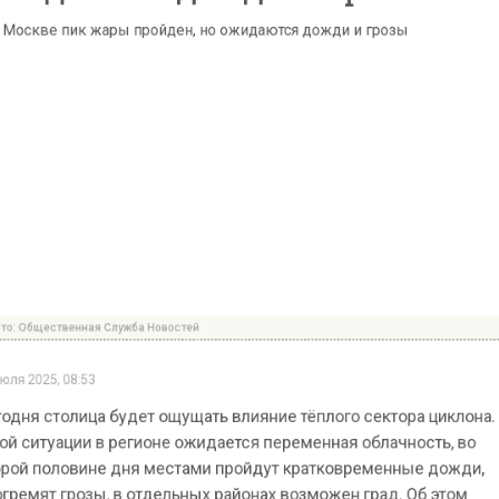
ественная Служба Новостей
25, 08:53
 столица будет ощущать влияние тёплого сектора цик
итуации в регионе ожидается переменная облачность,
половине дня местами пройдут кратковременные до
ят грозы, в отдельных районах возможен град. Об эт