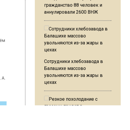
гражданство 88 человек и
аннулировали 2600 ВНЖ
го-
 ст.,
1°, днём
Сотрудники хлебозавода в
округ
Балашихе массово
ния
увольняются из-за жары в
цехах
м. Ю. А.
ШИСЬ!
Резкое похолодание с