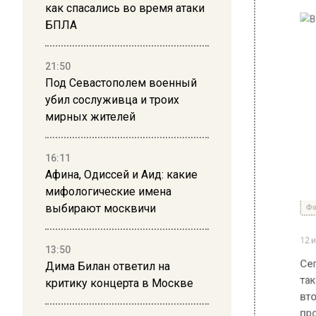
как спасались во время атаки
БПЛА
21:50
Под Севастополем военный
убил сослуживца и троих
мирных жителей
16:11
Афина, Одиссей и Аид: какие
Фото: Общ
мифологические имена
выбирают москвичи
12 июля 20
Сегодня
13:50
такой с
Дима Билан ответил на
второй 
критику концерта в Москве
прогрем