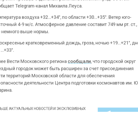
т Telegram-канал Михаила Леуса.
ура воздуха +32…+34°, по области +30…+35°. Ветер ю
й 4-9 м/с. Атмосферное давление составит 749 мм рт.
ного выше нормы.
есенье кратковременный дождь, гроза, ночью +19…+2
°.
ести Московского региона
сообщали
, что городской 
й городок может быть расширен за счет присоедине
ерриторий Московской области для обеспечения
ности деятельности Центра подготовки космонавтов и
.
КТУАЛЬНЫХ НОВОСТЕЙ И ЭКСКЛЮЗИВНЫХ
ПОДПИ
ТЕЛЕГРАМ-КАНАЛЕ "ВЕСТИ МОСКОВСКОГО