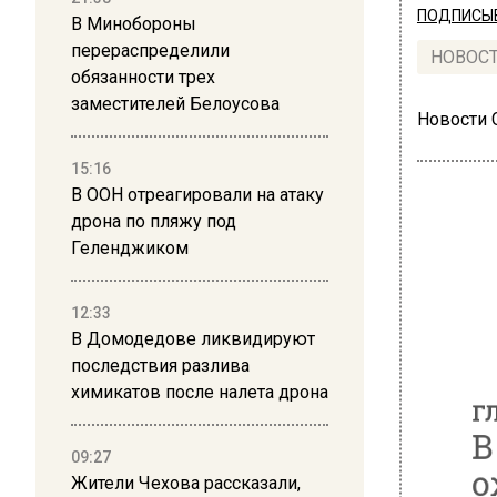
ПОДПИСЫВ
В Минобороны
перераспределили
НОВОС
обязанности трех
заместителей Белоусова
Новости
15:16
В ООН отреагировали на атаку
дрона по пляжу под
Геленджиком
ГЛАВ
В М
12:33
В Домодедове ликвидируют
ожи
последствия разлива
химикатов после налета дрона
09:27
Жители Чехова рассказали,