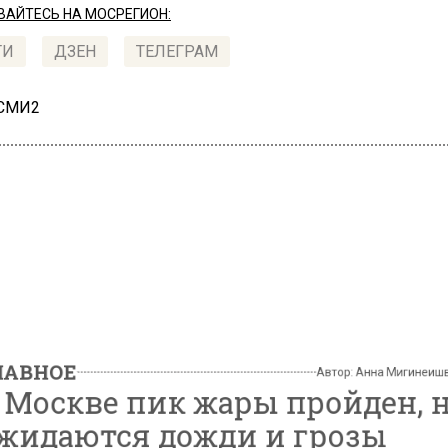
АЙТЕСЬ НА МОСРЕГИОН:
ТИ
ДЗЕН
ТЕЛЕГРАМ
 СМИ2
НОЕ
Автор:
Анна Миг
оскве пик жары пройден
даются дожди и грозы