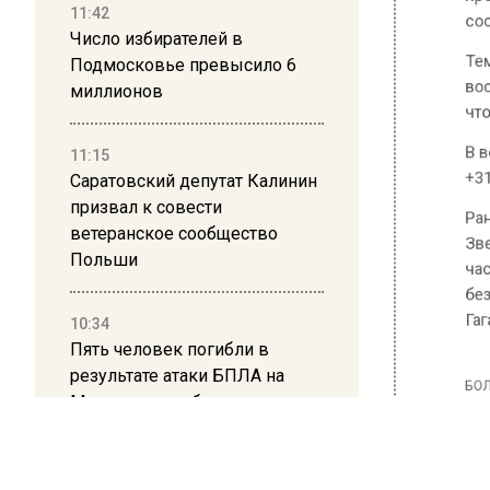
сообщае
11:42
Число избирателей в
Температ
Подмосковье превысило 6
восточны
миллионов
что нем
11:15
В воскр
Саратовский депутат Калинин
+31…+33
призвал к совести
ветеранское сообщество
Ранее В
Польши
Звездны
части т
10:34
безопас
Пять человек погибли в
Гагарина
результате атаки БПЛА на
Московскую область
БОЛЬШЕ А
ВИДЕО В 
21:36
РЕГИОНА".